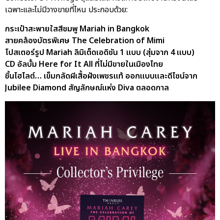
เฉพาะและไม่มีวางขายที่ไหน ประกอบด้วย:
กระเป๋าสะพายใสสีชมพู Mariah in Bangkok
สายคล้องบัตรพิเศษ The Celebration of Mimi
โปสเตอร์รูป Mariah ลิมิเต็ดเอดิชัน 1 แบบ (สุ่มจาก 4 แบบ)
CD อัลบั้ม Here for It All ที่ไม่มีขายในเมืองไทย
ชิ้นไฮไลต์… เข็มกลัดผีเสื้อฝังเพชรแท้ ออกแบบและดีไซน์จาก
Jubilee Diamond สัญลักษณ์แห่ง Diva ตลอดกาล