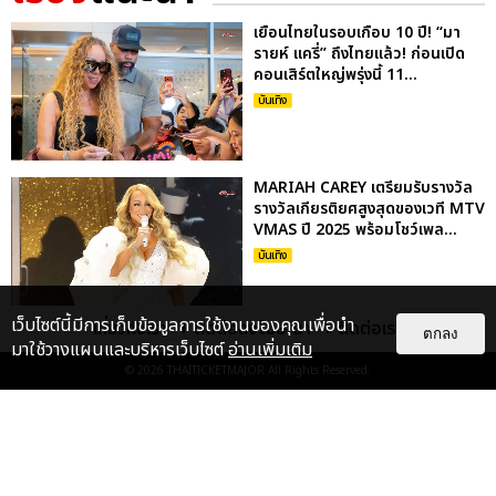
เยือนไทยในรอบเกือบ 10 ปี! “มา
รายห์ แครี่” ถึงไทยแล้ว! ก่อนเปิด
คอนเสิร์ตใหญ่พรุ่งนี้ 11...
บันเทิง
MARIAH CAREY เตรียมรับรางวัล
รางวัลเกียรติยศสูงสุดของเวที MTV
VMAS ปี 2025 พร้อมโชว์เพล...
บันเทิง
เว็บไซต์นี้มีการเก็บข้อมูลการใช้งานของคุณเพื่อนำ
เกี่ยวกับเรา
ติดต่อลงโฆษณา
ติดต่อเรา
ตกลง
MARIAH CAREY ปล่อยซิงเกิ้ลใหม่
มาใช้วางแผนและบริหารเว็บไซต์
อ่านเพิ่มเติม
SUGAR SWEET อีกหนึ่งเพลงจาก
© 2026
THAITICKETMAJOR
All Rights Reserved.
อัลบั้ม HERE FOR IT ALL
บันเทิง