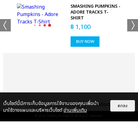
SMASHING PUMPKINS -
ADORE TRACKS T-
SHIRT
฿
1,100
BUY NOW
เเท็กที่เกี่ยวข้อง :
PHUWIN
เทหมดหน้าตัก (ALL IN)
เว็บไซต์นี้มีการเก็บข้อมูลการใช้งานของคุณเพื่อนำ
เกี่ยวกับเรา
ติดต่อลงโฆษณา
ติดต่อเรา
ตกลง
มาใช้วางแผนและบริหารเว็บไซต์
อ่านเพิ่มเติม
แชร์ :
SHARE
TWEET
LINE
© 2026
THAITICKETMAJOR
All Rights Reserved.