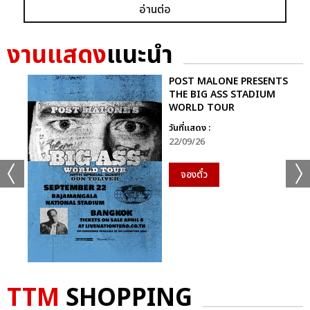
อ่านต่อ
งานแสดง
แนะนำ
ติดตามซิงเกิลใหม่ล่าสุดของ “PHUWIN” กับ “เทหมดหน้าตัก (All
In)” ได้ที่ YouTube: RISER MUSIC และ Music Streaming ทุก
ช่องทางได้แล้ววันนี้ และสามารถติดตามข่าวสารได้ที่ Facebook,
POST MALONE PRESENTS
THE BIG ASS STADIUM
Instagram, X, TikTok ของ RISER MUSIC
WORLD TOUR
วันที่แสดง :
22/09/26
จองตั๋ว
TTM
SHOPPING