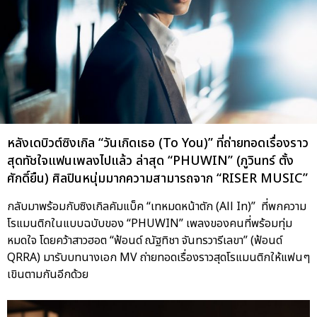
หลังเดบิวต์ซิงเกิล “วันเกิดเธอ (To You)” ที่ถ่ายทอดเรื่องราว
สุดทัชใจแฟนเพลงไปแล้ว ล่าสุด “PHUWIN” (ภูวินทร์ ตั้ง
ศักดิ์ยืน) ศิลปินหนุ่มมากความสามารถจาก “RISER MUSIC”
กลับมาพร้อมกับซิงเกิลคัมแบ็ค “เทหมดหน้าตัก (All In)” ที่พกความ
โรแมนติกในแบบฉบับของ “PHUWIN” เพลงของคนที่พร้อมทุ่ม
หมดใจ โดยคว้าสาวฮอต “ฟ้อนด์ ณัฐทิชา จันทรวารีเลขา” (ฟ้อนด์
QRRA) มารับบทนางเอก MV ถ่ายทอดเรื่องราวสุดโรแมนติกให้แฟนๆ
เขินตามกันอีกด้วย