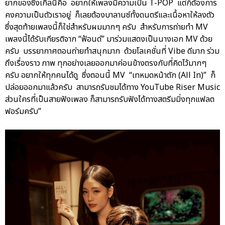
ยากของซิงเกิลนี้คือ อยากให้เพลงมีความเป็น T-POP แต่ก็ต้องการ
คงความเป็นตัวเราอยู่ ก็เลยต้องบาลานซ์ทั้งดนตรีและเนื้อหาให้ลงตัว
ซึ่งสุดท้ายเพลงนี้ก็ใช่สำหรับผมมากๆ ครับ สำหรับการถ่ายทำ MV
เพลงนี้ได้รับเกียรติจาก “ฟ้อนด์” มาร่วมแสดงเป็นนางเอก MV ด้วย
ครับ บรรยากาศตอนถ่ายทำสนุกมาก ด้วยโลเคชั่นที่ Vibe ดีมาก ร่วม
ถึงเรื่องราว ภาพ ทุกอย่างเลยออกมาค่อนข้างตรงกับที่คิดไว้มากๆ
ครับ อยากให้ทุกคนได้ดู ซึ่งตอนนี้ MV “เทหมดหน้าตัก (All In)” ก็
ปล่อยออกมาแล้วครับ สามารถรับชมได้ทาง YouTube Riser Music
ส่วนใครที่เป็นสายฟังเพลง ก็สามารถรับฟังได้ทางสตรีมมิ่งทุกแฟลต
ฟอร์มครับ”