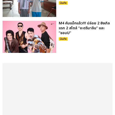
บันเทิง
M4 คัมแบ็กแล้ว!!! ปล่อย 2 ซิงเกิล
แรก 2 สไตล์ “อะดรีนาลีน” และ
“ชอบU”
บันเทิง