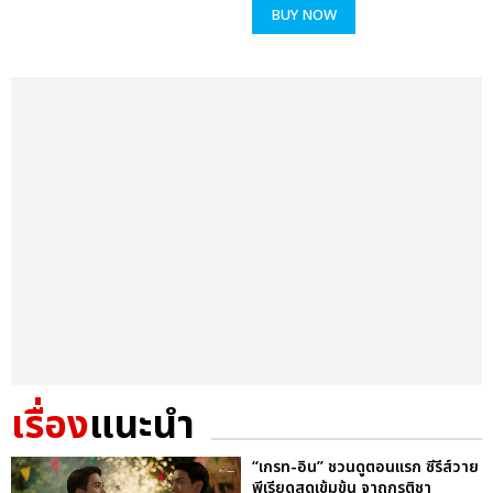
BUY NOW
เรื่อง
แนะนำ
“เกรท-อิน” ชวนดูตอนแรก ซีรีส์วาย
พีเรียดสุดเข้มข้น จาฤกรติชา