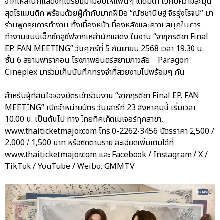
จากเหล่านักแสดงที่เตรียมมามอบให้แฟนๆ ได้ดื่มด่ำ ไปกับความละมุน
สุดโรแมนติก พร้อมด้วยผู้กำกับมากฝีมือ “ณัชชานิษฐ์ จิรรุ่งโรจน์” มา
ร่วมพูดคุยการทำงาน ทั้งเบื้องหน้าเบื้องหลังและความสนุกในการ
ทำงานแบบเอ็กซ์คลูซีฟจากเหล่านักแสดง ในงาน “จาฤกรติชา Final
EP. FAN MEETING” วันศุกร์ที่ 5 กันยายน 2568 เวลา 19.30 น.
ชั้น 6 สยามพารากอน โรงภาพยนตร์สยามภาวลัย Paragon
Cineplex มาร่วมเก็บบันทึกทรงจำที่สวยงามไปพร้อมๆ กัน
สำหรับผู้ที่สนใจจองบัตรเข้าร่วมงาน “จากฤรติชา Final EP. FAN
MEETING” เปิดจำหน่ายบัตร วันเสาร์ที่ 23 สิงหาคมนี้ เริ่มเวลา
10.00 น. เป็นต้นไป ทาง ไทยทิคเก็ตเมเจอร์ทุกสาขา,
www.thaiticketmajor.com โทร 0-2262-3456 บัตรราคา 2,500 /
2,000 / 1,500 บาท หรือติดตามราย ละเอียดเพิ่มเติมได้ที่
www.thaiticketmajor.com และ Facebook / Instagram / X /
TikTok / YouTube / Weibo: GMMTV