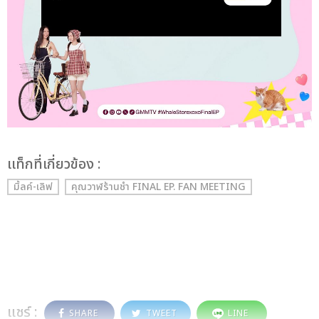
เเท็กที่เกี่ยวข้อง :
มิ้ลค์-เลิฟ
คุณวาฬร้านชำ FINAL EP. FAN MEETING
แชร์ :
SHARE
TWEET
LINE