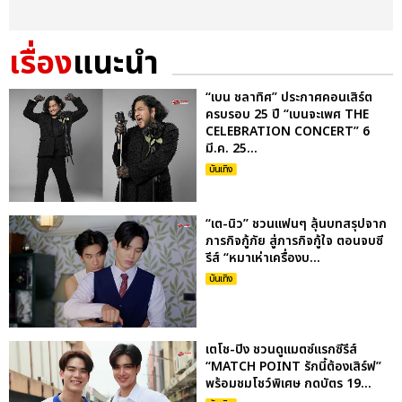
เรื่อง
แนะนำ
“เบน ชลาทิศ” ประกาศคอนเสิร์ต
ครบรอบ 25 ปี “เบนจะเพศ THE
CELEBRATION CONCERT” 6
มี.ค. 25...
บันเทิง
“เต-นิว” ชวนแฟนๆ ลุ้นบทสรุปจาก
ภารกิจกู้ภัย สู่ภารกิจกู้ใจ ตอนจบซี
รีส์ “หมาเห่าเครื่องบ...
บันเทิง
เตโช-ปิง ชวนดูแมตซ์แรกซีรีส์
“MATCH POINT รักนี้ต้องเสิร์ฟ”
พร้อมชมโชว์พิเศษ กดบัตร 19...