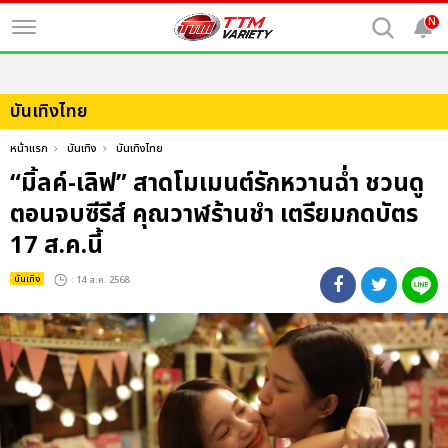
N
บันเทิงไทย
หน้าแรก
บันเทิง
บันเทิงไทย
“มิ้ลค์-เลิฟ” สาดโมเมนต์รักหวานฉ่ำ ชวนดู
ตอนจบซีรีส์ คุณวาฬร้านชำ เตรียมกดบัตร
17 ส.ค.นี้
บันเทิง
: 14 ส.ค. 2568