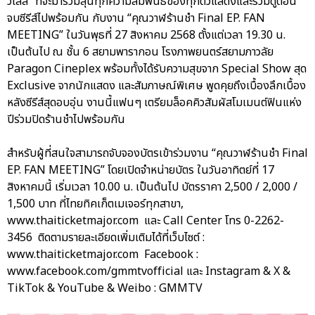
วิเสส” ที่จะมาร่วมลุ้นทุกความสัมพันธ์ของทุกตัวแสดงและร่วมดูตอน
จบซีรีส์ไปพร้อมกัน กับงาน “คุณวาฬร้านชำ Final EP. FAN
MEETING” ในวันพุธที่ 27 สิงหาคม 2568 ตั้งแต่เวลา 19.30 น.
เป็นต้นไป ณ ชั้น 6 สยามพารากอน โรงภาพยนตร์สยามภาวลัย
Paragon Cineplex พร้อมทั้งได้รับความสุขจาก Special Show สุด
Exclusive จากนักแสดง และสัมภาษณ์พิเศษ พูดคุยถึงเบื้องลึกเบื้อง
หลังซีรีส์สุดอบอุ่น งานนี้แฟนๆ เตรียมล็อคคิวสัมผัสโมเมนต์ฟินแห่ง
ปีร่วมปิดร้านชำไปพร้อมกัน
สำหรับผู้ที่สนใจสามารถจับจองบัตรเข้าร่วมงาน “คุณวาฬร้านชำ Final
EP. FAN MEETING” โดยเปิดจำหน่ายบัตร ในวันอาทิตย์ที่ 17
สิงหาคมนี้ เริ่มเวลา 10.00 น. เป็นต้นไป บัตรราคา 2,500 / 2,000 /
1,500 บาท ที่ไทยทิคเก็ตเมเจอร์ทุกสาขา,
www.thaiticketmajor.com และ Call Center โทร 0-2262-
3456 ติดตามรายละเอียดเพิ่มเติมได้ที่เว็บไซต์ :
www.thaiticketmajor.com Facebook :
www.facebook.com/gmmtvofficial และ Instagram & X &
TikTok & YouTube & Weibo : GMMTV