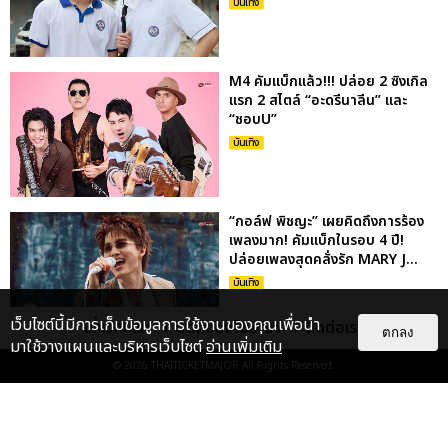
บันเทิง
M4 คัมแบ็กแล้ว!!! ปล่อย 2 ซิงเกิล
แรก 2 สไตล์ “อะดรีนาลีน” และ
“ชอบU”
บันเทิง
“กอล์ฟ พิชญะ” เผยคิดถึงการร้อง
เพลงมาก! คัมแบ็กในรอบ 4 ปี!
ปล่อยเพลงสุดคลั่งรัก MARY J...
บันเทิง
เว็บไซต์นี้มีการเก็บข้อมูลการใช้งานของคุณเพื่อนำ
เกี่ยวกับเรา
ติดต่อลงโฆษณา
ติดต่อเรา
ตกลง
มาใช้วางแผนและบริหารเว็บไซต์
อ่านเพิ่มเติม
© 2026
THAITICKETMAJOR
All Rights Reserved.