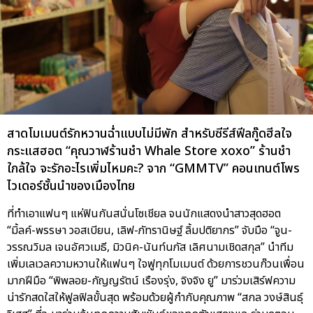
สาดโมเมนต์รักหวานฉ่ำแบบไม่มีพัก สำหรับซีรีส์ฟีลกู๊ดฮีลใจ
กระแสฮอต “คุณวาฬร้านชำ Whale Store xoxo” ร้านชำ
ใกล้ใจ จะรักอะไรเพิ่มไหมคะ? จาก “GMMTV” คอนเทนต์โพร
ไวเดอร์ชั้นนำของเมืองไทย
ที่ทำเอาแฟนๆ แห่ฟินกันสนั่นโซเชียล จนนักแสดงนำสาวสุดฮอต
“มิ้ลค์-พรรษา วอสเบียน, เลิฟ-ภัทรานิษฐ์ ลิ้มปติยากร” จับมือ “จูน-
วรรณวิมล เจนอัศวเมธี, มิวนิค-นันท์นภัส เลิศนามเชิดสกุล” นำทีม
เพิ่มเลเวลความหวานให้แฟนๆ ใจฟูทุกโมเมนต์ ด้วยการชวนก๊วนเพื่อน
มากฝีมือ “พิพลอย-กัญญรัตน์ เรืองรุ่ง, จิงจิง ยู” มาร่วมเสิร์ฟความ
น่ารักสดใสให้ฟูลฟิลขั้นสุด พร้อมด้วยผู้กำกับคุณภาพ “สกล วงษ์สินธุ์