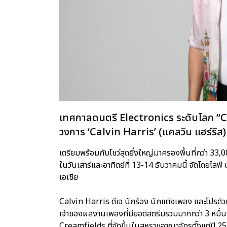
เทศกาลดนตรี Electronics ระดับโลก “C
วงการ ‘Calvin Harris’ (แคลวิน แฮร์ริส
เตรียมพร้อมกับโชว์สุดยิ่งใหญ่มาครองพื้นที่กว่า 33,0
ในวันเสาร์และอาทิตย์ที่ 13-14 ธันวาคมนี้ จัดโดยไลฟ์ เน
เอเชีย
Calvin Harris ดีเจ นักร้อง นักแต่งเพลง และโปรดิวเ
เจ้าของผลงานเพลงที่มียอดสตรีมรวมมากกว่า 3 หมื่น
Creamfields ที่จัดขึ้นในสหราชอาณาจักรตั้งแต่ปี 25