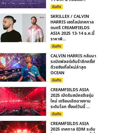
บันเทิง
SKRILLEX / CALVIN
HARRIS เฮดไลน์เทศกาล
ดนตรี CREAMFIELDS
ASIA 2025 13-14 ธ.ค.นี้
ราคาพิ...
บันเทิง
CALVIN HARRIS กลับมา
ระเบิดฟลอร์เต้นรำอีกครั้ง!
ด้วยซิงเกิ้ลใหม่ล่าสุด
OCEAN
บันเทิง
CREAMFIELDS ASIA
2025 เปิดรับสมัครดีเจรุ่น
ใหม่ เตรียมเฉิดฉายงาน
ระดับโลก ตั้งแต่วันนี้ ...
บันเทิง
CREAMFIELDS ASIA
2025 เทศกาล EDM ระดับ