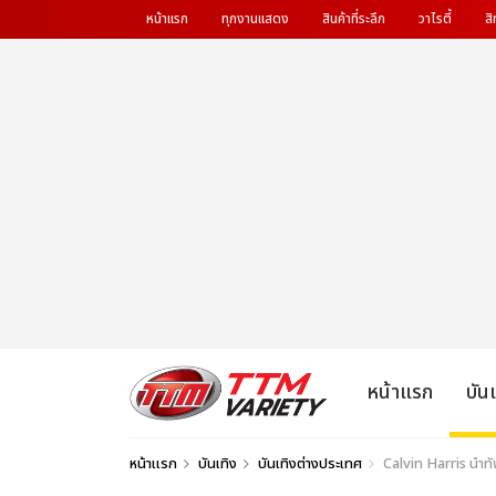
หน้าแรก
ทุกงานแสดง
สินค้าที่ระลึก
วาไรตี้
สิ
หน้าแรก
บัน
หน้าแรก
บันเทิง
บันเทิงต่างประเทศ
Calvin Harris นำท