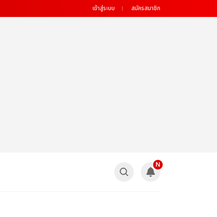
เข้าสู่ระบบ
สมัครสมาชิก
N