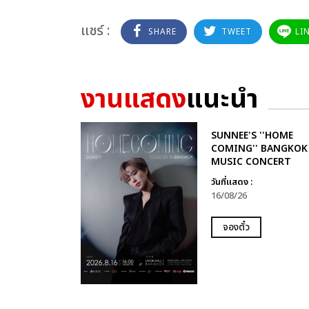
แชร์ :
SHARE
TWEET
LI
งานแสดง
แนะนำ
SUNNEE'S ''HOME
COMING'' BANGKOK
MUSIC CONCERT
วันที่แสดง :
16/08/26
จองตั๋ว