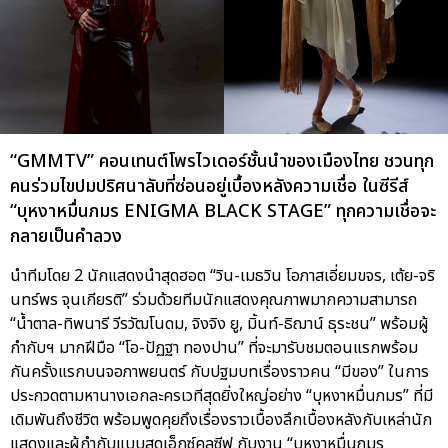
“GMMTV” คอนเทนต์โพรไวเดอร์ชั้นนำของเมืองไทย ชวนทุก
คนร่วมไขปมปริศนาลับที่ซ่อนอยู่เบื้องหลังความเชื่อ ในซีรีส์
“บุหงาหมื่นภมร ENIGMA BLACK STAGE” ทุกความเชื่อจะ
กลายเป็นคำลวง
นำทีมโดย 2 นักแสดงนำสุดฮอต “วิน-เมธวิน โอภาสเอี่ยมขจร, เต้ย-จริ
นทร์พร จุนเกียรติ” ร่วมด้วยทีมนักแสดงคุณภาพมากความสามารถ
“น้ำตาล-ทิพนารี วีรวัฒโนดม, จิงจิง ยู, มิ้นท์-ธิฌาน์ ธุระชน” พร้อมผู้
กำกับฯ มากฝีมือ “โอ-ปัฏฐา ทองปาน” ที่จะมารับชมตอนแรกพร้อม
กันครั้งแรกบนจอภาพยนตร์ กับปฐมบทเรื่องราวคน “มีของ” ในการ
ประกวดตามหานางเอกละครเวทีสุดยิ่งใหญ่อย่าง “บุหงาหมื่นภมร” ที่มี
เดิมพันถึงชีวิต พร้อมพูดคุยถึงเรื่องราวเบื้องลึกเบื้องหลังกับเหล่านัก
แสดงและผู้กำกับแบบสุดเอ็กซ์คลูซีฟ กับงาน “บุหงาหมื่นภมร