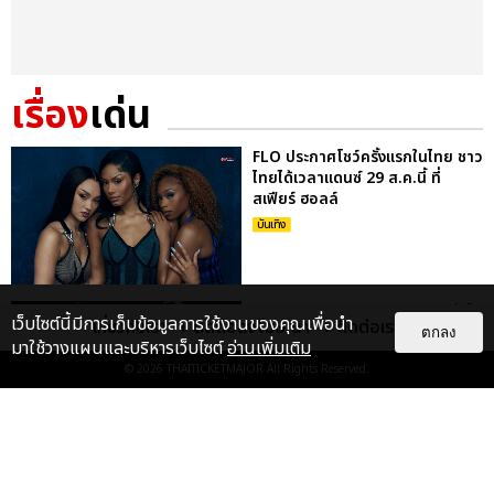
เรื่อง
เด่น
FLO ประกาศโชว์ครั้งแรกในไทย ชาว
ไทยได้เวลาแดนซ์ 29 ส.ค.นี้ ที่
สเฟียร์ ฮอลล์
บันเทิง
FLO ชวนแดนซ์ ปลุกพลังสาวแซ่บใน
เว็บไซต์นี้มีการเก็บข้อมูลการใช้งานของคุณเพื่อนำ
เกี่ยวกับเรา
ติดต่อลงโฆษณา
ติดต่อเรา
เพลงใหม่ REMEDIED ก่อนเจอตัว
ตกลง
มาใช้วางแผนและบริหารเว็บไซต์
อ่านเพิ่มเติม
จริงที่เมืองไทย 29 ส.ค. นี้
© 2026
THAITICKETMAJOR
All Rights Reserved.
บันเทิง
เก็บตกภาพ NATORI กลับมาครั้งนี้
ยิ่งใหญ่กว่าเดิม ระเบิดความมันส์สุด