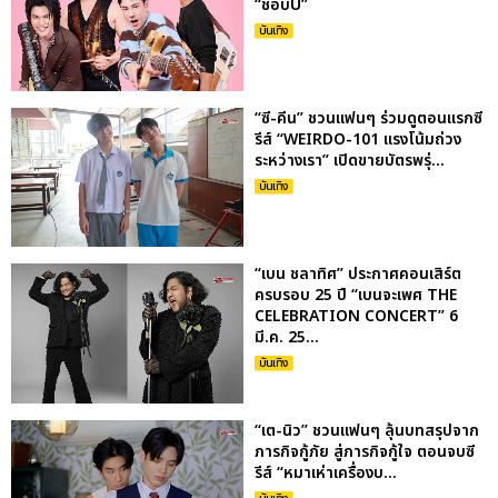
“ชอบU”
บันเทิง
“ซี-คีน” ชวนแฟนๆ ร่วมดูตอนแรกซี
รีส์ “WEIRDO-101 แรงโน้มถ่วง
ระหว่างเรา” เปิดขายบัตรพรุ่...
บันเทิง
“เบน ชลาทิศ” ประกาศคอนเสิร์ต
ครบรอบ 25 ปี “เบนจะเพศ THE
CELEBRATION CONCERT” 6
มี.ค. 25...
บันเทิง
“เต-นิว” ชวนแฟนๆ ลุ้นบทสรุปจาก
ภารกิจกู้ภัย สู่ภารกิจกู้ใจ ตอนจบซี
รีส์ “หมาเห่าเครื่องบ...