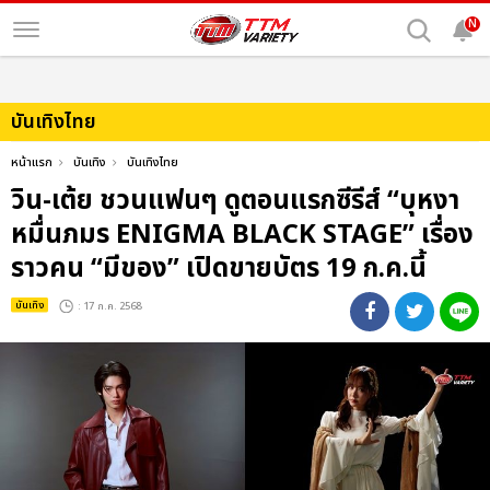
N
บันเทิงไทย
หน้าแรก
บันเทิง
บันเทิงไทย
วิน-เต้ย ชวนแฟนๆ ดูตอนแรกซีรีส์ “บุหงา
หมื่นภมร ENIGMA BLACK STAGE” เรื่อง
ราวคน “มีของ” เปิดขายบัตร 19 ก.ค.นี้
บันเทิง
: 17 ก.ค. 2568