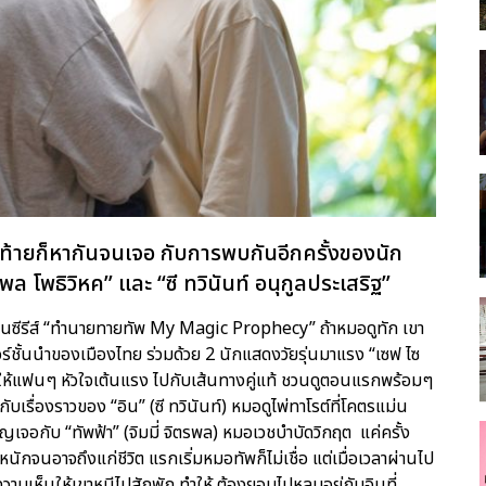
ดท้ายก็หากันจนเจอ กับการพบกันอีกครั้งของนัก
รพล โพธิวิหค” และ “ซี ทวินันท์ อนุกูลประเสริฐ”
 ในซีรีส์ “ทำนายทายทัพ My Magic Prophecy” ถ้าหมอดูทัก เขา
ร์ชั้นนำของเมืองไทย ร่วมด้วย 2 นักแสดงวัยรุ่นมาแรง “เซฟ ไซ
ะทำให้แฟนๆ หัวใจเต้นแรง ไปกับเส้นทางคู่แท้ ชวนดูตอนแรกพร้อมๆ
ื่องราวของ “อิน” (ซี ทวินันท์) หมอดูไพ่ทาโรต์ที่โคตรแม่น
เจอกับ “ทัพฟ้า” (จิมมี่ จิตรพล) หมอเวชบําบัดวิกฤต แค่ครั้ง
นักจนอาจถึงแก่ชีวิต แรกเริ่มหมอทัพก็ไม่เชื่อ แต่เมื่อเวลาผ่านไป
ามเห็นให้เขาหนีไปสักพัก ทำให้ ต้องยอมไปหลบอยู่กับอินที่