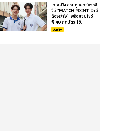
เตโช-ปิง ชวนดูแมตซ์แรกซี
รีส์ “MATCH POINT รักนี้
ต้องเสิร์ฟ” พร้อมชมโชว์
พิเศษ กดบัตร 19...
บันเทิง