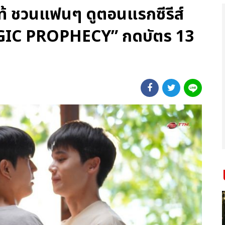
่แท้ ชวนแฟนๆ ดูตอนแรกซีรีส์
GIC PROPHECY” กดบัตร 13