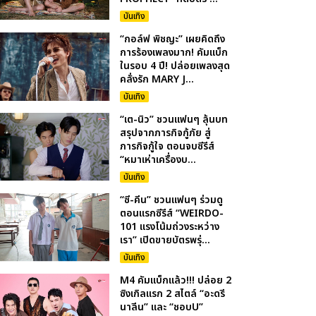
บันเทิง
“กอล์ฟ พิชญะ” เผยคิดถึง
การร้องเพลงมาก! คัมแบ็ก
ในรอบ 4 ปี! ปล่อยเพลงสุด
คลั่งรัก MARY J...
บันเทิง
“เต-นิว” ชวนแฟนๆ ลุ้นบท
สรุปจากภารกิจกู้ภัย สู่
ภารกิจกู้ใจ ตอนจบซีรีส์
“หมาเห่าเครื่องบ...
บันเทิง
“ซี-คีน” ชวนแฟนๆ ร่วมดู
ตอนแรกซีรีส์ “WEIRDO-
101 แรงโน้มถ่วงระหว่าง
เรา” เปิดขายบัตรพรุ่...
บันเทิง
M4 คัมแบ็กแล้ว!!! ปล่อย 2
ซิงเกิลแรก 2 สไตล์ “อะดรี
นาลีน” และ “ชอบU”