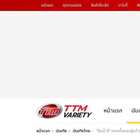
หน้าแรก
ทุกงานแสดง
สินค้าที่ระลึก
วาไรตี้
สิ
หน้าแรก
บัน
หน้าแรก
บันเทิง
บันเทิงไทย
“จิมมี่-ซี” ตอกย้ำชะตาคู