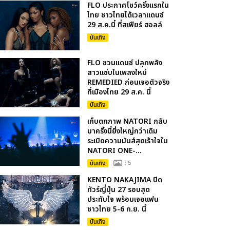
FLO ประกาศโชว์ครั้งแรกใน
ไทย ชาวไทยได้เวลาแดนซ์
29 ส.ค.นี้ ที่สเฟียร์ ฮอลล์
บันเทิง
FLO ชวนแดนซ์ ปลุกพลัง
สาวแซ่บในเพลงใหม่
REMEDIED ก่อนเจอตัวจริง
ที่เมืองไทย 29 ส.ค. นี้
บันเทิง
เก็บตกภาพ NATORI กลับ
มาครั้งนี้ยิ่งใหญ่กว่าเดิม
ระเบิดความมันส์สุดเร้าใจใน
NATORI ONE-...
บันเทิง
: 5
KENTO NAKAJIMA ปิด
ทัวร์ญี่ปุ่น 27 รอบสุด
ประทับใจ พร้อมเจอแฟน
ชาวไทย 5-6 ก.ย. นี้
บันเทิง