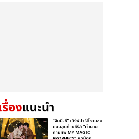
เรื่อง
แนะนำ
“จิมมี่-ซี” เสิร์ฟปาร์ตี้ชวนชม
ตอนสุดท้ายซีรีส์ “ทำนาย
ทายทัพ MY MAGIC
PROPHECY” กดบัตร ...