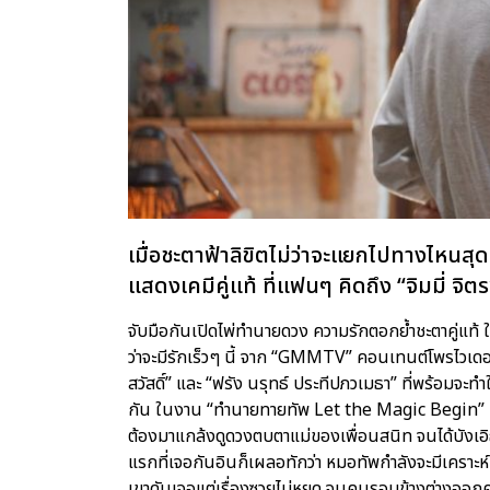
เมื่อชะตาฟ้าลิขิตไม่ว่าจะแยกไปทางไหนสุ
แสดงเคมีคู่แท้ ที่แฟนๆ คิดถึง “จิมมี่ จิต
จับมือกันเปิดไพ่ทำนายดวง ความรักตอกย้ำชะตาคู่แท้
ว่าจะมีรักเร็วๆ นี้ จาก “GMMTV” คอนเทนต์โพรไวเดอ
สวัสดิ์” และ “ฟรัง นรุทธ์ ประทีปภวเมธา” ที่พร้อมจ
กัน ในงาน “ทำนายทายทัพ Let the Magic Begin” กับเร
ต้องมาแกล้งดูดวงตบตาแม่ของเพื่อนสนิท จนได้บังเอิญ
แรกที่เจอกันอินก็เผลอทักว่า หมอทัพกำลังจะมีเคราะห์ห
เขาดันเจอแต่เรื่องซวยไม่หยุด จนคนรอบข้างต่างออกคว