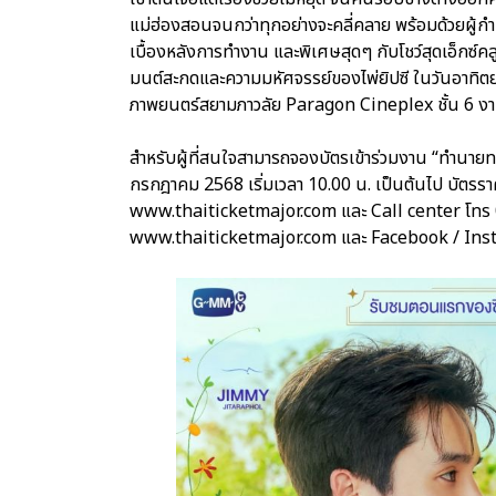
แม่ฮ่องสอนจนกว่าทุกอย่างจะคลี่คลาย พร้อมด้วยผู้กำก
เบื้องหลังการทำงาน และพิเศษสุดๆ กับโชว์สุดเอ็กซ์ค
มนต์สะกดและความมหัศจรรย์ของไพ่ยิปซี ในวันอาทิตย
ภาพยนตร์สยามภาวลัย Paragon Cineplex ชั้น 6 งาน
สำหรับผู้ที่สนใจสามารถจองบัตรเข้าร่วมงาน “ทำนายท
กรกฎาคม 2568 เริ่มเวลา 10.00 น. เป็นต้นไป บัตรราค
www.thaiticketmajor.com และ Call center โทร 0-2
www.thaiticketmajor.com และ Facebook / In