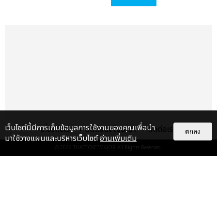
เว็บไซต์นี้มีการเก็บข้อมูลการใช้งานของคุณเพื่อนำ
เกี่ยวกับเรา
ติดต่อลงโฆษณา
ติดต่อเรา
ตกลง
มาใช้วางแผนและบริหารเว็บไซต์
อ่านเพิ่มเติม
© 2026
THAITICKETMAJOR
All Rights Reserved.
เรื่อง
แนะนำ
LIPTA กับเพลงใหม่สุดน่ารัก เพลง
รักสมหวังในรอบหลายปี “ดีที่สุดที่
เคยมีมา”