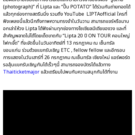
(photograph)” ที่ Lipta และ “ปั๊บ POTATO” ได้ร่วมกันถ่ายทอดได้
แล้วทุกช่องทางสตรีมมิ่ง รวมถึง YouTube LIPTAofficial ใครที่
ฟังเพลงนี้แล้วนึกถึงภาพความทรงจำในวันวาน สามารถแชร์หรือมาบ
อกเล่าให้วง Lipta ได้ฟังผ่านทุกช่องทางโซเชียลมีเดียของวง และที่
สำคัญพลาดไม่ได้โดยเด็ดขาดกับ “Lipta 20 ปี ON TOUR คอนใหญ่
ไฟกะจิ๊ด” ที่จะจัดขึ้นในวันอาทิตย์ที่ 13 กรกฏาคม ณ เซ็นทรัล
ขอนแก่น ร่วมด้วยแขกรับเชิญ ETC , fellow fellow และอีกรอบ
การแสดงในวันเสาร์ที่ 26 กรกฏาคม ณเซ็นทรัล เชียงใหม่ แอร์พอร์ต
รอลุ้นแขกรับเชิญกันได้เร็วๆนี้ สามารถจองบัตรได้แล้วทาง
Thaiticketmajor
แล้วเตรียมไปพบกับความสนุกกันได้ที่งาน