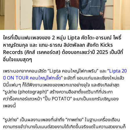
ใครที่เป็นแฟนเพลงของ 2 หนุ่ม Lipta คัตโตะ-อารมณ์ โพธิ์
หาญรัตนกุล และ แทน-ธารณ ลิปตพัลลภ สังกัด Kicks
Records (คิกส์ เรคคอร์ดส) ต้องบอกเลยว่าปี 2025 เป็นปีที่
อิ่มใจแบบสุดๆ
เพราะนอกจากคอนเสิร์ต “Lipta คอนใหญ่ไฟกะพริบ” และ “
Lipta 20
ปี ON TOUR คอนใหญ่ไฟกะจิ๊ด
” จะจัดที่ ขอนแก่นและเชียงใหม่แล้ว
ปีนี้แฟนๆ ก็ได้ฟังงานเพลงของพวกเขาอย่างจุใจ และซิงเกิลล่าสุด
“รูปถ่าย (photograph)” สร้างความฮือฮาตั้งแต่วินาทีที่ประกา
ศว่าร็อคเกอร์แถวหน้า “ปั๊บ POTATO” จะมาเป็นแขกรับเชิญของ
เพลงนี้
“รูปถ่าย” เป็นผลงานเพลงที่เล่าถึง “ภาพถ่าย” ในฐานะเครื่องเตือน
ความทรงจำว่าบางโมเมนต์สวยงามได้เกิดขึ้นจริงแต่ในความสวยงามก็