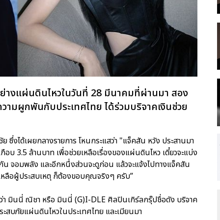
างแผ่นดินไหวในวันที่ 28 มีนาคมที่ผ่านมา สอง
ีความผูกพันกับประเทศไทย ได้ร่วมบริจาคเงินช่วย
รชัย ซึ่งได้เผยกลางรายการ โหนกระแสว่า "แจ็คสัน หวัง ประสานมา
อบ 3.5 ล้านบาท เพื่อช่วยเหลือเรื่องของแผ่นดินไหว เดี๋ยวจะแบ่ง
ก, กัน จอมพลัง และอีกหนึ่งส่วนจะดูก่อน แล้วจะแจ้งไปทางแจ็คสัน
เหลือผู้ประสบเหตุ ก็ต้องขอบคุณจริงๆ ครับ”
มินนี่ ณิชา หรือ มินนี่ (G)I-DLE ศิลปินเกิร์ลกรุ๊ปชื่อดัง บริจาค
ผู้ประสบภัยแผ่นดินไหวในประเทศไทย และเมียนมา