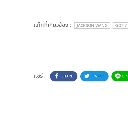
เเท็กที่เกี่ยวข้อง :
JACKSON WANG
GOT7
แชร์ :
SHARE
TWEET
LI