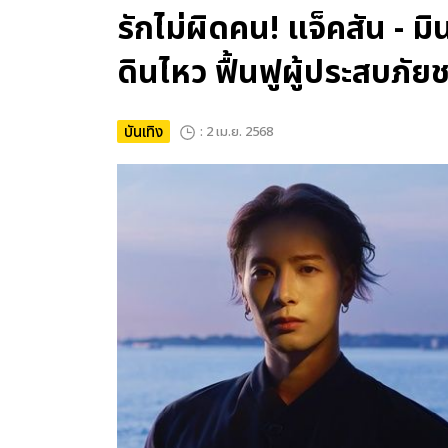
รักไม่ผิดคน! แจ็คสัน - ม
ดินไหว ฟื้นฟูผู้ประสบภั
บันเทิง
: 2 เม.ย. 2568