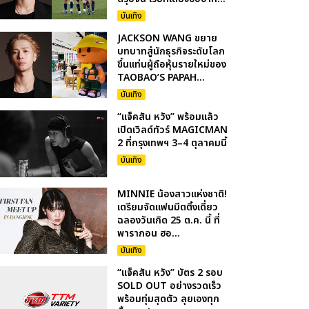
บันเทิง
JACKSON WANG ขยาย
บทบาทสู่นักธุรกิจระดับโลก
ขึ้นแท่นผู้ถือหุ้นรายใหม่ของ
TAOBAO’S PAPAH...
บันเทิง
“แจ็คสัน หวัง” พร้อมแล้ว
เปิดเวิลด์ทัวร์ MAGICMAN
2 ที่กรุงเทพฯ 3–4 ตุลาคมนี้
บันเทิง
MINNIE น้องสาวแห่งชาติ!
เตรียมจัดแฟนมีตติ้งเดี่ยว
ฉลองวันเกิด 25 ต.ค. นี้ ที่
พารากอน ฮอ...
บันเทิง
“แจ็คสัน หวัง” บัตร 2 รอบ
SOLD OUT อย่างรวดเร็ว
พร้อมทุ่มสุดตัว ลุยเองทุก