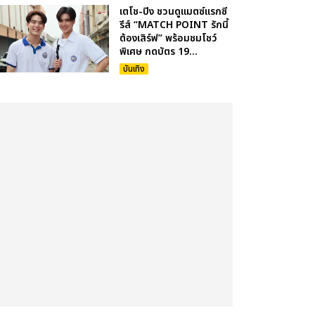
เตโช-ปิง ชวนดูแมตซ์แรกซี
รีส์ “MATCH POINT รักนี้
ต้องเสิร์ฟ” พร้อมชมโชว์
พิเศษ กดบัตร 19...
บันเทิง