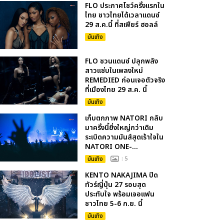
FLO ประกาศโชว์ครั้งแรกใน
ไทย ชาวไทยได้เวลาแดนซ์
29 ส.ค.นี้ ที่สเฟียร์ ฮอลล์
บันเทิง
FLO ชวนแดนซ์ ปลุกพลัง
สาวแซ่บในเพลงใหม่
REMEDIED ก่อนเจอตัวจริง
ที่เมืองไทย 29 ส.ค. นี้
บันเทิง
เก็บตกภาพ NATORI กลับ
มาครั้งนี้ยิ่งใหญ่กว่าเดิม
ระเบิดความมันส์สุดเร้าใจใน
NATORI ONE-...
บันเทิง
: 5
KENTO NAKAJIMA ปิด
ทัวร์ญี่ปุ่น 27 รอบสุด
ประทับใจ พร้อมเจอแฟน
ชาวไทย 5-6 ก.ย. นี้
บันเทิง