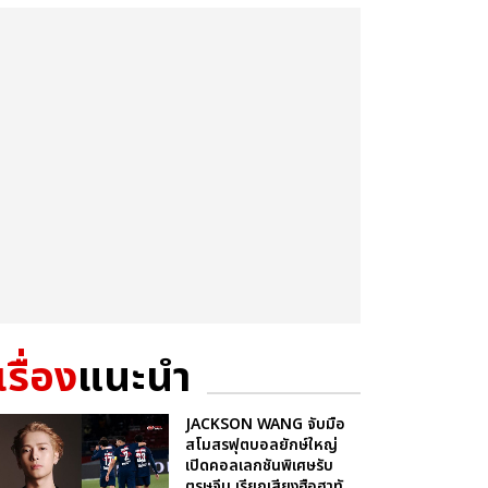
เรื่อง
แนะนำ
JACKSON WANG จับมือ
สโมสรฟุตบอลยักษ์ใหญ่
เปิดคอลเลกชันพิเศษรับ
ตรุษจีน เรียกเสียงฮือฮาทั...