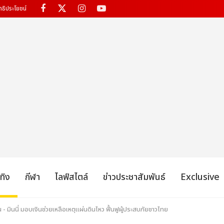
ทธิประโยชน์
เทิง
กีฬา
ไลฟ์สไตล์
ข่าวประชาสัมพันธ์
Exclusive
น - มินนี่ มอบเงินช่วยเหลือเหตุแผ่นดินไหว ฟื้นฟูผู้ประสบภัยชาวไทย