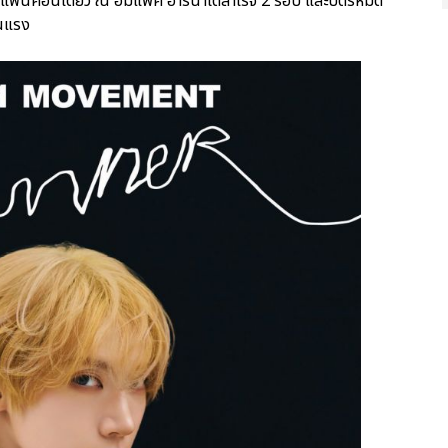
คอนเดี่ยว ณ อิมแพ็ค อารีน่าได้สำเร็จ 2 รอบ และบัตรหมด
อนแรง