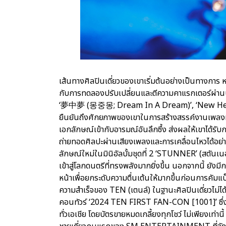
เส้นทางศิลปินเดี่ยวของเขาเริ่มต้นอย่างเป็นทางการ 
กับการทดลองปรับเปลี่ยนและตีความคาแรกเตอร์ผ่านบทเพ
‘夢中夢 (몽중몽; Dream In A Dream)’, ‘New Heroes’
ยืนยันถึงศักยภาพของเขาในการสร้างสรรค์งานเพลง
เอกลักษณ์เข้ากับอารมณ์อันลึกซึ้ง ส่งผลให้เขาได้รั
ถ่ายทอดศิลปะผ่านเสียงเพลงและการเคลื่อนไหวได้อย่าง
ลักษณ์ใหม่ในมินิอัลบั้มชุดที่ 2 ‘STUNNER’ (สตันเนอร์
เข้าสู่โลกดนตรีที่ทรงพลังมากยิ่งขึ้น นอกจากนี้ ยั
หน้าเพื่อยกระดับความตื่นเต้นให้มากขึ้นก่อนการคัมแบ
ความสำเร็จของ TEN (เตนล์) ในฐานะศิลปินเดี่ยวไม่ได
คอนทัวร์ ‘2024 TEN FIRST FAN-CON [1001]’ ซึ่งจ
ทั่วเอเชีย โดยบัตรขายหมดเกลี้ยงทุกโชว์ ไม่เพียงเท่าน