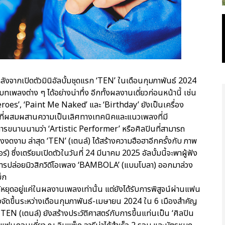
หลังจากเปิดตัวมินิอัลบั้มชุดแรก ‘TEN’ ในเดือนกุมภาพันธ์ 2024
ลงต่าง ๆ ได้อย่างน่าทึ่ง อีกทั้งผลงานเดี่ยวก่อนหน้านี้ เช่น
, ‘Paint Me Naked’ และ ‘Birthday’ ยังเป็นเครื่อง
ที่ผสมผสานความเป็นเลิศทางเทคนิคและแนวเพลงที่มี
บการขนานนามว่า ‘Artistic Performer’ หรือศิลปินที่สามารถ
งดงาม ล่าสุด ‘TEN’ (เตนล์) ได้สร้างความฮือฮาอีกครั้งกับ ภาพ
) ซึ่งเตรียมเปิดตัวในวันที่ 24 มีนาคม 2025 อัลบั้มนี้จะพาผู้ฟัง
งมีการปล่อยมิวสิกวิดีโอเพลง ‘BAMBOLA’ (แบมโบลา) ออกมาล่วง
็ก
้หยุดอยู่แค่ในผลงานเพลงเท่านั้น แต่ยังได้รับการพิสูจน์ผ่านแฟน
ัดขึ้นระหว่างเดือนกุมภาพันธ์-เมษายน 2024 ใน 6 เมืองสำคัญ
ี้ TEN (เตนล์) ยังสร้างประวัติศาสตร์กับการขึ้นแท่นเป็น ‘ศิลปิน