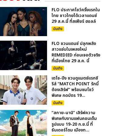
FLO ประกาศโชว์ครั้งแรกใน
ไทย ชาวไทยได้เวลาแดนซ์
29 ส.ค.นี้ ที่สเฟียร์ ฮอลล์
บันเทิง
FLO ชวนแดนซ์ ปลุกพลัง
สาวแซ่บในเพลงใหม่
REMEDIED ก่อนเจอตัวจริง
ที่เมืองไทย 29 ส.ค. นี้
บันเทิง
เตโช-ปิง ชวนดูแมตซ์แรกซี
รีส์ “MATCH POINT รักนี้
ต้องเสิร์ฟ” พร้อมชมโชว์
พิเศษ กดบัตร 19...
บันเทิง
“สกาย-นานิ” เสิร์ฟความ
พิเศษกับงานแฟนคอนเต็ม
รูปแบบ 19-20 ก.ย.นี้ ที่
ธันเดอร์โดม เมืองท...