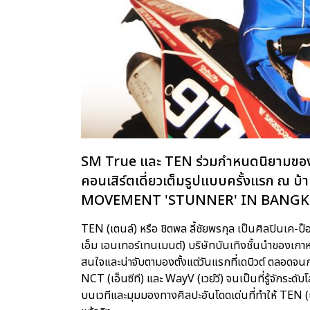
SM True และ TEN ร่วมกำหนดนิยามของกา
คอนเสิร์ตเดี่ยวเต็มรูปแบบครั้งแรก ณ
MOVEMENT 'STUNNER' IN BANGKOK 1
TEN (เตนล์) หรือ ชิตพล ลี้ชัยพรกุล เป็นศิลปินเค
เอ็ม เอนเทอร์เทนเมนต์) บริษัทบันเทิงชั้นนำของเกาห
สนใจและน่าจับตามองตั้งแต่วันแรกที่เดบิวต์ ตลอดจ
NCT (เอ็นซีที) และ WayV (เวย์วี) จนเป็นที่รู้จักระ
บนเวทีและมุมมองทางศิลปะอันโดดเด่นที่ทำให้ TEN (