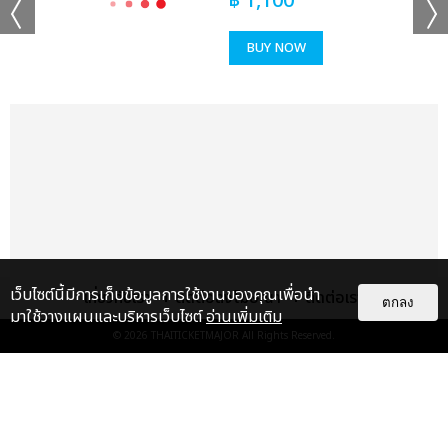
฿
1,100
BUY NOW
เเท็กที่เกี่ยวข้อง :
KISS OF LIFE
2025 KISS OF LIFE 1ST WORLD TOUR [KISS ROAD] IN
BANGKOK
เว็บไซต์นี้มีการเก็บข้อมูลการใช้งานของคุณเพื่อนำ
เกี่ยวกับเรา
ติดต่อลงโฆษณา
ติดต่อเรา
ตกลง
มาใช้วางแผนและบริหารเว็บไซต์
อ่านเพิ่มเติม
© 2026
THAITICKETMAJOR
All Rights Reserved.
เรื่อง
แนะนำ
แชร์ :
SHARE
TWEET
LINE