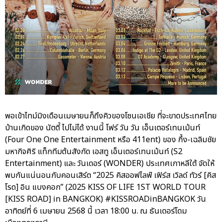
พอเข้าไทม์มิงเดือนเมษายนก็ถึงคิวของโซนเอเชีย ที่จะขาดประเทศไทย
บ้านเกิดของ นัตตี้ ไปไม่ได้ งานนี้ โฟร์ วัน วัน เอ็นเตอร์เทนเม้นท์
(Four One One Entertainment หรือ 411ent) ของ กึ้ง-เฉลิมชัย
มหากิจศิริ แท็กทีมต้นสังกัด เอสทู เอ็นเตอร์เทนเม้นท์ (S2
Entertainment) และ วันเดอร์ (WONDER) ประเทศเกาหลีใต้ จัดให้
พบกันแน่นอนกับคอนเสิร์ต “2025 คิสออฟไลฟ์ เฟิร์ส เวิลด์ ทัวร์ [คิส
โรด] อิน แบงคอก” (2025 KISS OF LIFE 1ST WORLD TOUR
[KISS ROAD] in BANGKOK) #KISSROADinBANGKOK วัน
อาทิตย์ที่ 6 เมษายน 2568 นี้ เวลา 18:00 น. ณ ธันเดอร์โดม