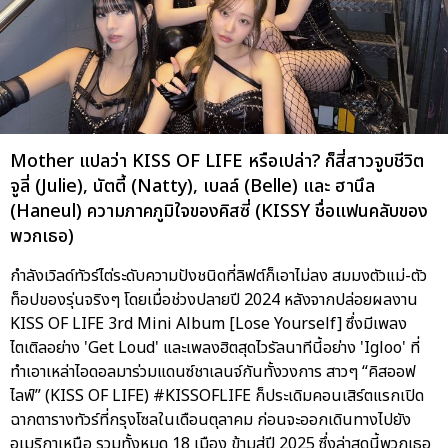
Mother แปลว่า KISS OF LIFE หรือเปล่า? ก็สี่สาวจูบชีวิต
จูลี่ (Julie), นัตตี้ (Natty), เบลล์ (Belle) และ ฮานึล
(Haneul) ความภาคภูมิใจของคิสซี่ (KISSY ชื่อแฟนคลับของ
พวกเธอ)
กำลังเวิลด์ทัวร์ไต่ระดับความปังชนิดที่ลิฟต์ก็เอาไม่ลง สมมงตัวแม่-ตัว
ท็อปของรุ่นจริงๆ โดยเมื่อช่วงปลายปี 2024 หลังจากปล่อยผลงาน
KISS OF LIFE 3rd Mini Album [Lose Yourself] ซึ่งมีเพลง
ไตเติลอย่าง 'Get Loud' และเพลงฮิตสุดไวรัลนาทีนี้อย่าง 'Igloo' ที่
ทำเอาเหล่าไอดอลมาร่วมแดนซ์ชาเลนจ์กันทั้งวงการ สาวๆ “คิสออฟ
ไลฟ์” (KISS OF LIFE) #KISSOFLIFE ก็ประเดิมคอนเสิร์ตแรกเปิด
ฉากตารางทัวร์ที่กรุงโซลในเดือนตุลาคม ก่อนจะออกเดินทางไปยัง
อเมริกาเหนือ รวมทั้งหมด 18 เมือง ข้ามสู่ปี 2025 ซึ่งล่าสุดนี้พวกเธอ