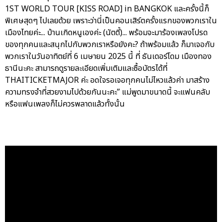
1ST WORLD TOUR [KISS ROAD] in BANGKOK และครั้งนี้ก็
พิเศษสุดๆ ไปเลยด้วย เพราะว่านี่เป็นคอนเสิร์ตครั้งแรกของพวกเราใน
เมืองไทยค่ะ... บ้านเกิดหนูเองค่ะ (นัตตี้)... พร้อมจะมาร้องเพลงโปรด
ของทุกคนและสนุกไปกับพวกเราหรือยังคะ? ถ้าพร้อมแล้ว ก็มาเจอกับ
พวกเราในวันอาทิตย์ที่ 6 เมษายน 2025 นี้ ที่ ธันเดอร์โดม เมืองทอง
ธานีนะคะ สามารถดูรายละเอียดเพิ่มเติมและซื้อบัตรได้ที่
THAITICKETMAJOR ค่ะ อดใจรอเจอทุกคนไม่ไหวแล้วค่า มาสร้าง
ความทรงจำที่สวยงามไปด้วยกันนะคะ” แม่พูดมาขนาดนี้ จะแฟนคลับ
หรือแฟนเพลงก็ไม่ควรพลาดแล้วทั้งนั้น