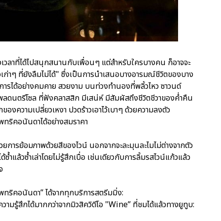
งเวลาที่ได้ไปสนุกสนานกับเพื่อนๆ แต่สำหรับใครบางคน ก็อาจจะ
าวเก่าๆ ที่ยังลืมไม่ได้" ซึ่งเป็นการนำเสนอบางอารมณ์ชีวิตของบาง
รได้อย่างคมคาย สวยงาม บนท่วงทำนองที่พลิ้วไหว ซาวนด์
พลดนตรีโซล ที่ฟังคลาสสิก มีเสน่ห์ มีสัมผัสถึงชีวิตชีวาของค่ำคืน
กของความเปลี่ยวเหงา ปวดร้าวเอาไว้เบาๆ ด้วยความลงตัว
พทริคอนันดาได้อย่างสมราคา
นด้วยการย้อมภาพด้วยสีของไวน์ นอกจากจะละมุนละไมไม่ต่างจากตัว
้ซ้ำแล้วซ้ำเล่าโดยไม่รู้สึกเบื่อ เช่นเดียวกับการลิ้มรสไวน์แก้วแล้ว
ใจ
พทริคอนันดา” ได้จากทุกบริการสตรีมมิ่ง:
ู้สึกได้มากกว่าจากมิวสิควิดีโอ "Wine” ที่ชมได้แล้วทางยูทูบ: