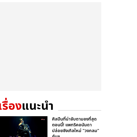
เรื่อง
แนะนำ
ศิลปินที่น่าจับตามองที่สุด
ตอนนี้! แพทริคอนันดา
ปล่อยซิงเกิลใหม่ "วงกลม"
กับซ...