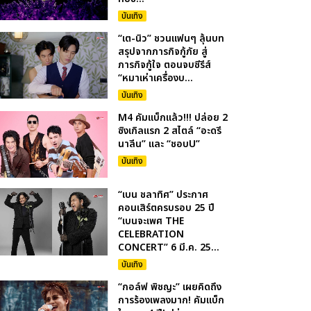
บันเทิง
“เต-นิว” ชวนแฟนๆ ลุ้นบท
สรุปจากภารกิจกู้ภัย สู่
ภารกิจกู้ใจ ตอนจบซีรีส์
“หมาเห่าเครื่องบ...
บันเทิง
M4 คัมแบ็กแล้ว!!! ปล่อย 2
ซิงเกิลแรก 2 สไตล์ “อะดรี
นาลีน” และ “ชอบU”
บันเทิง
“เบน ชลาทิศ” ประกาศ
คอนเสิร์ตครบรอบ 25 ปี
“เบนจะเพศ THE
CELEBRATION
CONCERT” 6 มี.ค. 25...
บันเทิง
“กอล์ฟ พิชญะ” เผยคิดถึง
การร้องเพลงมาก! คัมแบ็ก