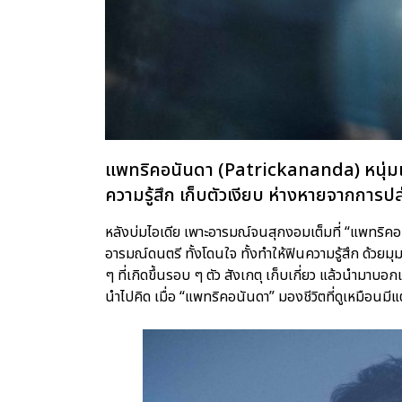
แพทริคอนันดา (Patrickananda) หนุ่มเก่
ความรู้สึก เก็บตัวเงียบ ห่างหายจากการ
หลังบ่มไอเดีย เพาะอารมณ์จนสุกงอมเต็มที่ “แพทริคอนั
อารมณ์ดนตรี ทั้งโดนใจ ทั้งทำให้ฟินความรู้สึก ด้วยม
ๆ ที่เกิดขึ้นรอบ ๆ ตัว สังเกตุ เก็บเกี่ยว แล้วนำมาบอก
นำไปคิด เมื่อ “แพทริคอนันดา” มองชีวิตที่ดูเหมือนมี