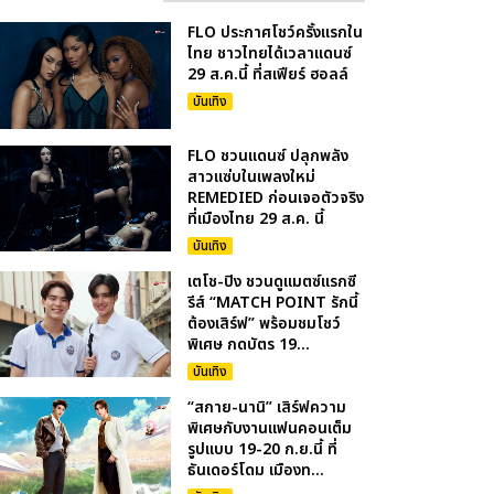
FLO ประกาศโชว์ครั้งแรกใน
ไทย ชาวไทยได้เวลาแดนซ์
29 ส.ค.นี้ ที่สเฟียร์ ฮอลล์
บันเทิง
FLO ชวนแดนซ์ ปลุกพลัง
สาวแซ่บในเพลงใหม่
REMEDIED ก่อนเจอตัวจริง
ที่เมืองไทย 29 ส.ค. นี้
บันเทิง
เตโช-ปิง ชวนดูแมตซ์แรกซี
รีส์ “MATCH POINT รักนี้
ต้องเสิร์ฟ” พร้อมชมโชว์
พิเศษ กดบัตร 19...
บันเทิง
“สกาย-นานิ” เสิร์ฟความ
พิเศษกับงานแฟนคอนเต็ม
รูปแบบ 19-20 ก.ย.นี้ ที่
ธันเดอร์โดม เมืองท...