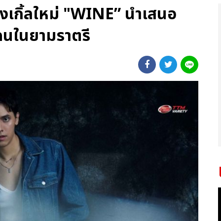
งเกิ้ลใหม่ "WINE” นำเสนอ
คนในยามราตรี