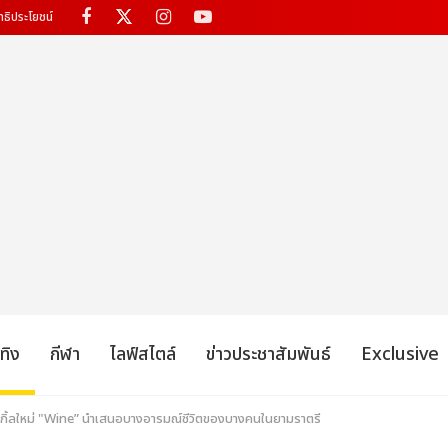
ทธิประโยชน์
เทิง
กีฬา
ไลฟ์สไตล์
ข่าวประชาสัมพันธ์
Exclusive
เกิ้ลใหม่ "Wine” นำเสนอบางอารมณ์ชีวิตของบางคนในยามราตรี