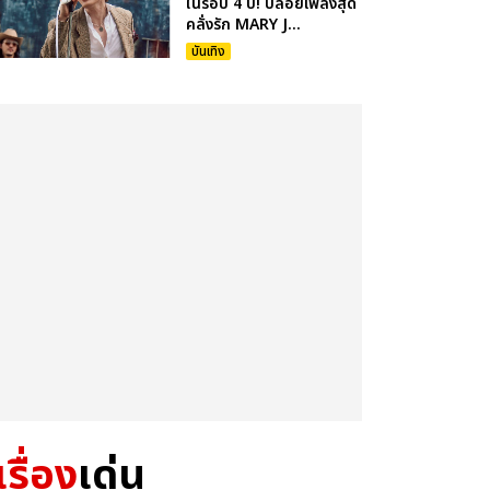
ในรอบ 4 ปี! ปล่อยเพลงสุด
คลั่งรัก MARY J...
บันเทิง
เรื่อง
เด่น