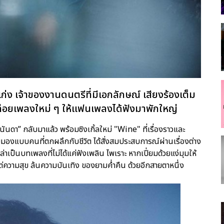
ง เจ้าของงานดนตรีที่มีเอกลักษณ์ เสียงร้องเต็ม
ปล่อยเพลงใหม่ ๆ ให้แฟนเพลงได้ฟังมาพักใหญ่
นดา” กลับมาแล้ว พร้อมซิงเกิ้ลใหม่ "Wine" ที่เรื่องราวและ
ุมมองแบบคนที่ตกผลึกกับชีวิต ได้สั่งสมประสบการณ์ผ่านเรื่องต่าง
เล่าเป็นบทเพลงที่ไม่ได้แค่ฟังเพลิน ไพเราะ หากเปี่ยมด้วยแง่มุมให้
แต่ความสุข ล้นความบันเทิง ของยามค่ำคืน ด้วยอีกสายตาหนึ่ง