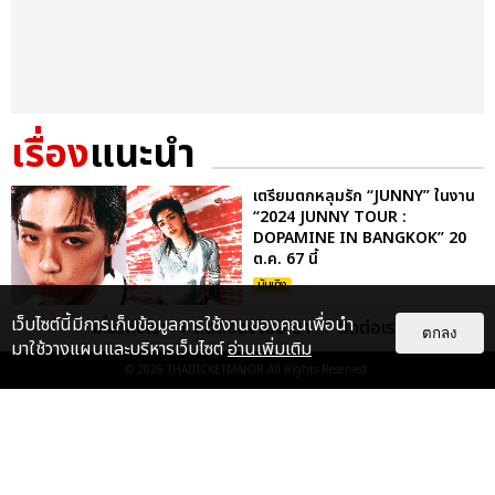
เรื่อง
แนะนำ
เตรียมตกหลุมรัก “JUNNY” ในงาน
“2024 JUNNY TOUR :
DOPAMINE IN BANGKOK” 20
ต.ค. 67 นี้
บันเทิง
เว็บไซต์นี้มีการเก็บข้อมูลการใช้งานของคุณเพื่อนำ
เกี่ยวกับเรา
ติดต่อลงโฆษณา
ติดต่อเรา
ตกลง
มาใช้วางแผนและบริหารเว็บไซต์
อ่านเพิ่มเติม
สิ้นสุดการรอคอย! ‘FTISLAND’
กลับมาจุดไฟความมันในไทย กับ
© 2026
THAITICKETMAJOR
All Rights Reserved.
‘2026 FTISLAND TOUR 0 —
XIX — ...
บันเทิง