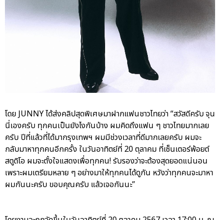
โดย JUNNY ได้ส่งคลิปสุดพิเศษมาฝากแฟนชาวไทยว่า “สวัสดีครับ จุน
นี่เองครับ ทุกคนเป็นยังไงกันบ้าง ผมคิดถึงแฟน ๆ ชาวไทยมากเลย
ครับ ปีที่แล้วที่ได้มากรุงเทพฯ ผมมีช่วงเวลาที่ดีมากเลยครับ ผมจะ
กลับมาหาทุกคนอีกครั้ง ในวันอาทิตย์ที่ 20 ตุลาคม ที่เซ็นเตอร์พ้อยต์
สตูดิโอ ผมจะตั้งใจแสดงเพื่อทุกคน! รับรองว่าจะต้องสุดยอดแน่นอน
เพราะผมเตรียมหลาย ๆ อย่างมาให้ทุกคนได้ดูกัน หวังว่าทุกคนจะมาหา
ผมกันนะครับ ขอบคุณครับ แล้วเจอกันนะ”
โดยงานจะถูกจัดขึ้นในวันอาทิตย์ที่ 20 ตุลาคม 2567 เวลา 17:00 น. ณ