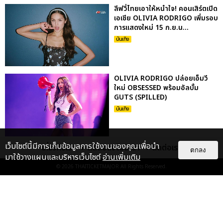
ลีฟวี่ไทยเอาให้หนำใจ! คอนเสิร์ตเปิด
เอเชีย OLIVIA RODRIGO เพิ่มรอบ
การแสดงใหม่ 15 ก.ย.น...
บันเทิง
OLIVIA RODRIGO ปล่อยเอ็มวี
ใหม่ OBSESSED พร้อมอัลบั้ม
GUTS (SPILLED)
บันเทิง
เว็บไซต์นี้มีการเก็บข้อมูลการใช้งานของคุณเพื่อนำ
เกี่ยวกับเรา
ติดต่อลงโฆษณา
ติดต่อเรา
ชม OLIVIA RODRIGO คัฟเวอร์
ตกลง
มาใช้วางแผนและบริหารเว็บไซต์
อ่านเพิ่มเติม
COMPLICATED งานสุดฮิตของ
AVRIL LAVIGNE
© 2026
THAITICKETMAJOR
All Rights Reserved.
บันเทิง