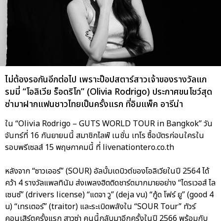
ไม่ต้องรอกันอีกต่อไป เพราะป็อปสตาร์สาวเจ้าของรางวัลแก
รมมี่ “โอลิเวีย ร็อดริโก” (Olivia Rodrigo) ประกาศขนโชว์สุด
ซ่ามาฝากแฟนชาวไทยเป็นครั้งแรก ที่อิมแพ็ค อารีน่า
ใน “Olivia Rodrigo – GUTS WORLD TOUR in Bangkok” วัน
จันทร์ที่ 16 กันยายนนี้ สมาชิกไลฟ์ เนชั่น เทโร ซื้อบัตรก่อนใครใน
รอบพรีเซลส์ 15 พฤษภาคมนี้ ที่ livenationtero.co.th
หลังจาก “ซาวเออร์” (SOUR) อัลบั้มเดบิวต์ของโอลิเวียในปี 2564 ได้
คว้า 4 รางวัลแพลทินัม ส่งเพลงฮิตติดชาร์ตมากมายอย่าง “ไดรเวอส์ ไล
เซนซ์” (drivers license) “แดจา วู” (deja vu) “กู้ด โฟร์ ยู” (good 4
u) “เทรเตอร์” (traitor) และระเบิดพลังใน “SOUR Tour” ทัวร์
คอนเสิร์ตครั้งแรก สาวซ่า คนนี้กลับมาอีกครั้งในปี 2566 พร้อมกับ