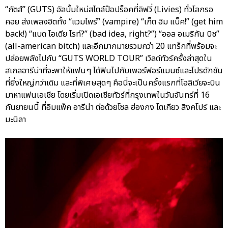
“กัตส์” (GUTS) อัลบั้มใหม่สไตล์ป็อปร็อคที่ลิฟวี่ (Livies) ทั่วโลกรอ
คอย ส่งเพลงฮิตทั้ง “แวมไพร์” (vampire) “เก็ต ฮิม แบ็ค!” (get him
back!) “แบด ไอเดีย ไรท์?” (bad idea, right?”) “ออล อเมริกัน บิช”
(all-american bitch) และอีกมากมายรวมกว่า 20 แทร็กที่พร้อมจะ
ปล่อยพลังไปกับ “GUTS WORLD TOUR” เวิลด์ทัวร์ครั้งล่าสุดใน
สเกลอารีน่าที่จะพาให้แฟนๆ ได้ฟินไปกับเพอร์ฟอร์แมนซ์และโปรดักชัน
ที่ยิ่งใหญ่กว่าเดิม และที่พิเศษสุดๆ คือนี่จะเป็นครั้งแรกที่โอลิเวียจะบิน
มาหาแฟนเอเชีย โดยเริ่มเปิดเอเชียทัวร์ที่กรุงเทพในวันจันทร์ที่ 16
กันยายนนี้ ที่อิมแพ็ค อารีน่า ต่อด้วยโซล ฮ่องกง โตเกียว สิงคโปร์ และ
มะนิลา