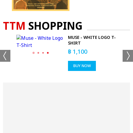
TTM
SHOPPING
 -
MUSE - WHITE LOGO T-
T-
SHIRT
฿
1,100
BUY NOW