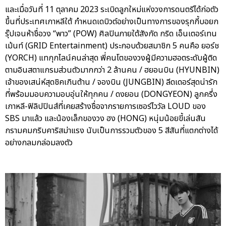
และเมื่อวันที่ 11 ตุลาคม 2023 ระเบิดลูกใหม่แห่งวงการดนตรีได้ก่อตัว
ขึ้นที่ประเทศเกาหลีใต้ กำหนดเดบิวต์อย่างเป็นทางการของรุกกี้บอยก
รุ๊ปเจนห้าชื่อวง “พาว” (POW) ศิลปินภายใต้สังกัด กริด เอ็นเตอร์เทน
เม้นท์ (GRID Entertainment) ประกอบด้วยสมาชิก 5 คนคือ ยอร์ช
(YORCH) แทกุกไลน์คนล่าสุด พี่คนโตของวงผู้มีความฮอตระดับผู้ติด
ตามอินสตาแกรมส่วนตัวมากกว่า 2 ล้านคน / ฮยอนบิน (HYUNBIN)
เจ้าของเสน่ห์สุดชิคเกินต้าน / จองบิน (JUNGBIN) ลีดเดอร์สุดน่ารัก
ที่พร้อมมอบความอบอุ่นให้ทุกคน / ดงยอน (DONGYEON) ลูกครึ่ง
เกาหลี-ฟิลิปปินส์ที่เคยสร้างชื่อจากรายการเซอร์ไววัล LOUD ของ
SBS มาแล้ว และน้องเล็กของวง ฮง (HONG) หนุ่มน้อยขี้เล่นสัน
กรามคมกริบคาริสม่าแรง นับเป็นการรวมตัวของ 5 สีสันที่แตกต่างได้
อย่างกลมกล่อมลงตัว