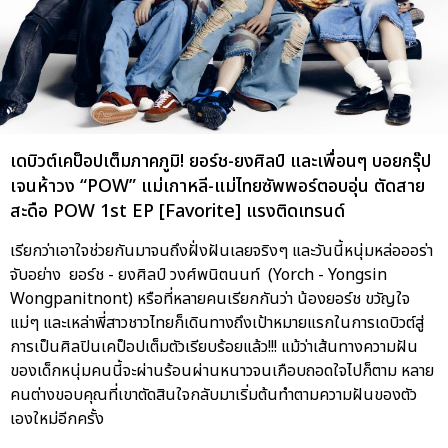
เดบิวต์เคป็อปเต็มภาคภูมิ! ยอร์ช-ยงศิลป์ และเพื่อนๆ บอยกรุ๊ป
เจนห้าวง “POW” แม่เกาหลี-แม่ไทยซัพพอร์ตอบอุ่น ตัดสาย
สะดือ POW 1st EP [Favorite] แรงติดเทรนด์
เรียกว่าเอาใจช่วยกันมาจนถึงฝั่งฝันเลยจริงๆ และวันนี้หนุ่มหล่อออร่า
จับอย่าง ยอร์ช - ยงศิลป์ วงศ์พนิตนนท์ (Yorch - Yongsin
Wongpanitnont) หรือที่หลายคนเรียกกันว่า น้องยอร์ช ขวัญใจ
แม่ๆ และเหล่าพี่สาวชาวไทยก็เดินทางถึงเป้าหมายแรกในการเดบิวต์สู่
การเป็นศิลปินเคป็อปเต็มตัวเรียบร้อยแล้ว!!! แม้ว่าเส้นทางความฝัน
ของเด็กหนุ่มคนนี้จะผ่านร้อนผ่านหนาวจนเกือบถอดใจไปก็ตาม หลาย
คนต่างขอบคุณที่เขาตัดสินใจกลับมาเริ่มต้นทำตามความฝันของตัว
เองใหม่อีกครั้ง