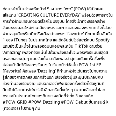
ก่อนหน้านี้ในช่วงพรีเดบิวต์ 5 หนุ่มวง “พาว” (POW) ได้เปิดเผย
สโลแกน 'CREATING CULTURE EVERYDAY’ พร้อมด้วยภารกิจใน
การก้าวข้ามเทรนด์ดนตรีโลกในปัจจุบัน โดยตั้งเป้าที่จะสรรค์สร้าง
วัฒนธรรมสดใหม่ผ่านเสียงเพลงและการแสดงของพวกเขา ซึ่งก็สอบ
ผ่านฉลุยกับพรีเดบิวต์ซิงเกิลอย่างเพลง ‘Favorite’ ที่ทยานขึ้นอันดับ
1 ของ iTunes ในประเทศไทย และติดอันดับไวรัลชาร์ตบน Spotify
แถมยังเป็นหนึ่งในเพลงฮิตบนแอปพลิเคชัน TikTok ตามด้วย
‘Amazing’ เพลงที่อัดแน่นไปด้วยพลังและโชว์เพอร์ฟอร์แมนซ์สุดส
ตรองของหนุ่มๆ แบบจัดเต็ม มาถึงเพลงล่าสุดไตเติลแทร็กซึ่งเพิ่ง
ปล่อยมิวสิกวิดีโอสดๆ ร้อนๆ ในวันเดบิวต์อัลบั้ม POW 1st EP
[Favorite] คือเพลง ‘Dazzling’ ก็ทำเอาหัวใจเต้นแรงไปกับความ
รู้สึกของการตกหลุมรักครั้งแรก เสียงร้องนุ่มละมุนประกอบกับ
ท่วงทำนองเรียบง่าย แต่บอกเลยว่าฟังเพียงครั้งเดียวก็ติดหูทันที
ยืนยันได้จากการไต่ชาร์จมิวสิกสตรีมมิ่งต่างๆ ในเกาหลีและทั่วโลก
กระแสในประเทศไทยเองก็มาแรงชนิดที่ว่าทั้ง 3 แฮชแท็ก
#POW_GRID #POW_Dazzling #POW_Debut ขึ้นเทรนด์ X
(ทวิตเตอร์) ไปตามๆ กัน