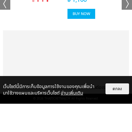
฿
1,100
“ต้องขอบคุณความรักและการสนับสนุนที่พวกเราได้รับตั้งแต่ก่อนที่จะ
เดบิวต์ มันทำให้เราสามารถมุ่งมั่นและทุ่มเทไปกับการฝึกซ้อมได้มากขึ้น
BUY NOW
เราอยากจะเดินไปข้างหน้าร่วมกันกับแฟนๆ ด้วยการแสดงให้เห็นถึง
เสน่ห์หลากหลายในทีมและโชว์ของพวกเรา เป้าหมายของ POW ในปีนี้
ก็คือการได้รับรางวัลศิลปินหน้าใหม่แห่งปีครับ นอกจากนี้เราอยากที่จะ
สื่อสารกับแฟนคลับให้มากขึ้น ถ้าเพลงของพวกเราสามารถทำให้ทุก
คนอารมณ์ดีขึ้นได้ก็จะดีครับ และเราอยากจะสื่อความหมายของคำว่า
'CREATING CULTURE EVERYDAY’ ไปถึงทุกคนด้วยครับ”
แม่ๆ ชาวไทยใครโดนตก...มาเอาใจช่วยและผลักดันให้ 5 หนุ่มวง “พาว”
(POW) ไปถึงเป้าหมายของพวกเขากัน ** สนับสนุน POW 1st EP
[Favorite] ได้แล้ววันนี้ทุกแพลตฟอร์มสตรีมมิงเพลงออนไลน์ทั่วโลก
เว็บไซต์นี้มีการเก็บข้อมูลการใช้งานของคุณเพื่อนำ
เกี่ยวกับเรา
ติดต่อลงโฆษณา
ติดต่อเรา
ตกลง
** รวมทั้งติดตามอัปเดตผลงานและกิจกรรมต่างๆ ของ POW ได้ทา
มาใช้วางแผนและบริหารเว็บไซต์
อ่านเพิ่มเติม
งออฟฟิเชียลโซเชียลมีเดีย เอ็กซ์ (ทวิตเตอร์)
© 2026
THAITICKETMAJOR
All Rights Reserved.
https://x.com/pow_grid อินสตาแกรม
https://www.instagram.com/pow_grid/ ติ๊กต็อก
เรื่อง
แนะนำ
https://www.tiktok.com/@pow_grid ยูทูบ
https://www.youtube.com/@POW_Official และ