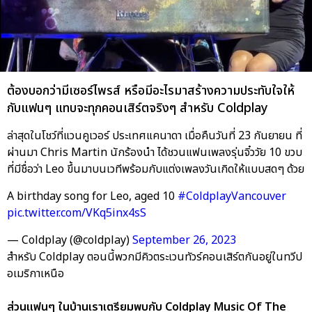
ต้องบอกว่ามีเซอร์ไพรส์ หรือมีอะไรมาสร้างความประทับใจให้
กับแฟนๆ แทบจะทุกคอนเสิร์ตจริงๆ สำหรับ Coldplay
ล่าสุดในโชว์ที่แวนคูเวอร์ ประเทศแคนาดา เมื่อคืนวันที่ 23 กันยายน ที่
ผ่านมา Chris Martin นักร้องนำ ได้ชวนแฟนเพลงรุ่นจิ๋ววัย 10 ขวบ
ที่มีชื่อว่า Leo ขึ้นมาบนเวทีพร้อมกับแต่งเพลงวันเกิดให้แบบสดๆ ด้วย
A birthday song for Leo, aged 10
#ColdplayVancouver
pic.twitter.com/VKq5inx4sS
— Coldplay (@coldplay)
September 26, 2023
สำหรับ Coldplay ตอนนี้พวกมีคิวตระเวนทัวร์คอนเสิร์ตกันอยู่ในทวีป
อเมริกาเหนือ
ส่วนแฟนๆ ในบ้านเราเตรียมพบกับ Coldplay Music Of The