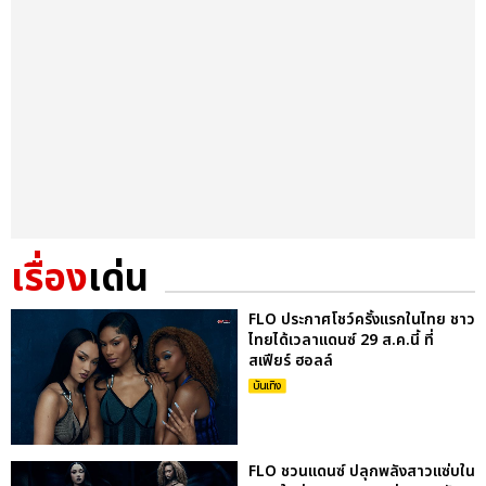
เรื่อง
เด่น
FLO ประกาศโชว์ครั้งแรกในไทย ชาว
ไทยได้เวลาแดนซ์ 29 ส.ค.นี้ ที่
สเฟียร์ ฮอลล์
บันเทิง
FLO ชวนแดนซ์ ปลุกพลังสาวแซ่บใน