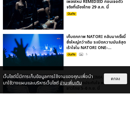
เพลงใหม่ REMEDIED ก่อนเจอตัว
จริงที่เมืองไทย 29 ส.ค. นี้
บันเทิง
เก็บตกภาพ NATORI กลับมาครั้งนี้
ยิ่งใหญ่กว่าเดิม ระเบิดความมันส์สุด
เร้าใจใน NATORI ONE-...
บันเทิง
: 5
เว็บไซต์นี้มีการเก็บข้อมูลการใช้งานของคุณเพื่อนำ
KENTO NAKAJIMA ปิดทัวร์ญี่ปุ่น
ตกลง
มาใช้วางแผนและบริหารเว็บไซต์
อ่านเพิ่มเติม
27 รอบสุดประทับใจ พร้อมเจอแฟน
ชาวไทย 5-6 ก.ย. นี้
บันเทิง
เตโช-ปิง ชวนดูแมตซ์แรกซีรีส์
“MATCH POINT รักนี้ต้องเสิร์ฟ”
พร้อมชมโชว์พิเศษ กดบัตร 19...