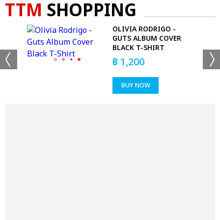
TTM
SHOPPING
78
OLIVIA RODRIGO -
GUTS ALBUM COVER
BLACK T-SHIRT
฿
1,200
BUY NOW