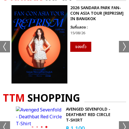
2026 SANDARA PARK FAN-
CON ASIA TOUR [REPRISM]
IN BANGKOK
วันที่แสดง :
15/08/26
จองตั๋ว
TTM
SHOPPING
AVENGED SEVENFOLD -
T
DEATHBAT RED CIRCLE
T-SHIRT
฿
1,100