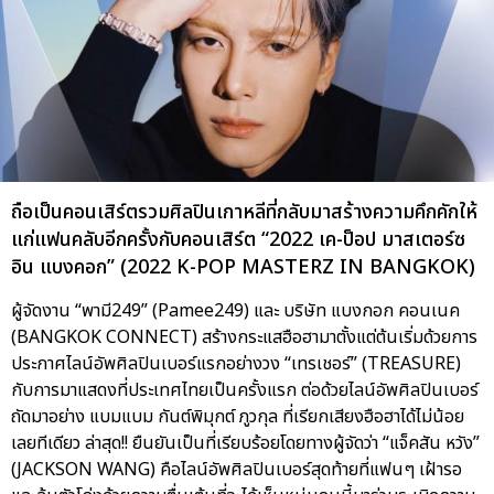
ถือเป็นคอนเสิร์ตรวมศิลปินเกาหลีที่กลับมาสร้างความคึกคักให้
แก่แฟนคลับอีกครั้งกับคอนเสิร์ต “2022 เค-ป็อป มาสเตอร์ซ
อิน แบงคอก” (2022 K-POP MASTERZ IN BANGKOK)
ผู้จัดงาน “พามี249” (Pamee249) และ บริษัท แบงกอก คอนเนค
(BANGKOK CONNECT) สร้างกระแสฮือฮามาตั้งแต่ต้นเริ่มด้วยการ
ประกาศไลน์อัพศิลปินเบอร์แรกอย่างวง “เทรเชอร์” (TREASURE)
กับการมาแสดงที่ประเทศไทยเป็นครั้งแรก ต่อด้วยไลน์อัพศิลปินเบอร์
ถัดมาอย่าง แบมแบม กันต์พิมุกต์ ภูวกุล ที่เรียกเสียงฮือฮาได้ไม่น้อย
เลยทีเดียว ล่าสุด!! ยืนยันเป็นที่เรียบร้อยโดยทางผู้จัดว่า “แจ็คสัน หวัง”
(JACKSON WANG) คือไลน์อัพศิลปินเบอร์สุดท้ายที่แฟนๆ เฝ้ารอ