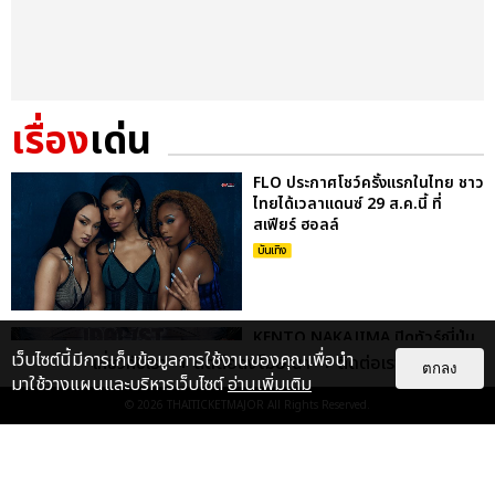
เรื่อง
เด่น
FLO ประกาศโชว์ครั้งแรกในไทย ชาว
ไทยได้เวลาแดนซ์ 29 ส.ค.นี้ ที่
สเฟียร์ ฮอลล์
บันเทิง
KENTO NAKAJIMA ปิดทัวร์ญี่ปุ่น
เว็บไซต์นี้มีการเก็บข้อมูลการใช้งานของคุณเพื่อนำ
27 รอบสุดประทับใจ พร้อมเจอแฟน
เกี่ยวกับเรา
ติดต่อลงโฆษณา
ติดต่อเรา
ตกลง
ชาวไทย 5-6 ก.ย. นี้
มาใช้วางแผนและบริหารเว็บไซต์
อ่านเพิ่มเติม
© 2026
THAITICKETMAJOR
All Rights Reserved.
บันเทิง
FLO ชวนแดนซ์ ปลุกพลังสาวแซ่บใน