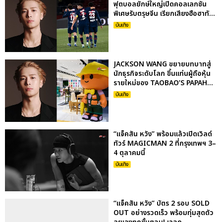
ฟุตบอลยักษ์ใหญ่เปิดคอลเลกชัน
พิเศษรับตรุษจีน เรียกเสียงฮือฮาทั...
บันเทิง
JACKSON WANG ขยายบทบาทสู่
นักธุรกิจระดับโลก ขึ้นแท่นผู้ถือหุ้น
รายใหม่ของ TAOBAO’S PAPAH...
บันเทิง
“แจ็คสัน หวัง” พร้อมแล้วเปิดเวิลด์
ทัวร์ MAGICMAN 2 ที่กรุงเทพฯ 3–
4 ตุลาคมนี้
บันเทิง
“แจ็คสัน หวัง” บัตร 2 รอบ SOLD
OUT อย่างรวดเร็ว พร้อมทุ่มสุดตัว