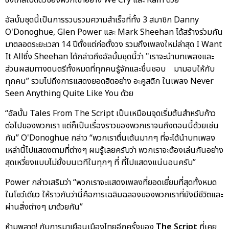
อัลบั้มชุดนี้เป็นการรวบรวมความสำเร็จที่ทั้ง 3 สมาชิก Danny
O'Donoghue, Glen Power และ Mark Sheehan ได้สร้างร่วมกัน
มาตลอดระยะเวลา 14 ปีตั้งแต่ก่อตั้งวง รวมถึงเพลงใหม่ล่าสุด I Want
It Allซึ่ง Sheehan ได้กล่าวถึงอัลบั้มชุดนี้ว่า "เราจะนำบทเพลงและ
ส่วนผสมทางดนตรีทั้งหมดที่ทุกคนรู้จักและชื่นชอบ มามอบให้กับ
ทุกคน” รวมไปถึงการแสดงยอดฮิตอย่าง อะคูสติก ในเพลง Never
Seen Anything Quite Like You ด้วย
“อัลบั้ม Tales From The Script เป็นเหมือนจุดเริ่มต้นสำหรับก้าว
ต่อไปของพวกเรา แต่ก็เป็นเรื่องราวของพวกเราจนถึงตอนนี้ด้วยเช่น
กัน” O'Donoghue กล่าว “พวกเราตื่นเต้นมากๆ ที่จะได้นำบทเพลง
เหล่านี้ไปแสดงตามที่ต่างๆ ผมรู้เลยครับว่า พวกเราจะต้องเล่นกันอย่าง
สุดเหวี่ยงแบบไม่ยั้งบนเวทีในทุกๆ ที่ ที่ไปแสดงแน่นอนครับ”
Power กล่าวเสริมว่า “พวกเราจะแสดงเพลงที่ยอดเยี่ยมที่สุดทั้งหมด
ในโชว์เดียว ให้ราวกับว่านี่คือการเฉลิมฉลองของพวกเราที่ยังมีชีวิตและ
ผ่านสิ่งต่างๆ มาด้วยกัน”
ห้ามพลาด! กับการมาเยือนเมืองไทยอีกครั้งของ
The Script
ที่เคย