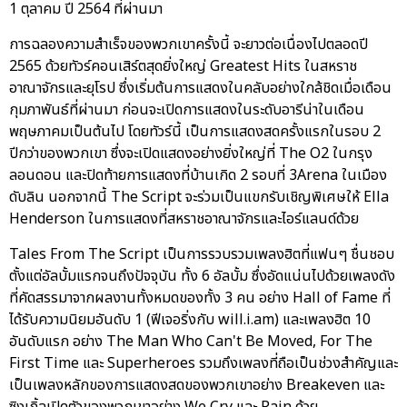
1 ตุลาคม ปี 2564 ที่ผ่านมา
การฉลองความสำเร็จของพวกเขาครั้งนี้ จะยาวต่อเนื่องไปตลอดปี
2565 ด้วยทัวร์คอนเสิร์ตสุดยิ่งใหญ่ Greatest Hits ในสหราช
อาณาจักรและยุโรป ซึ่งเริ่มต้นการแสดงในคลับอย่างใกล้ชิดเมื่อเดือน
กุมภาพันธ์ที่ผ่านมา ก่อนจะเปิดการแสดงในระดับอารีน่าในเดือน
พฤษภาคมเป็นต้นไป โดยทัวร์นี้ เป็นการแสดงสดครั้งแรกในรอบ 2
ปีกว่าของพวกเขา ซึ่งจะเปิดแสดงอย่างยิ่งใหญ่ที่ The O2 ในกรุง
ลอนดอน และปิดท้ายการแสดงที่บ้านเกิด 2 รอบที่ 3Arena ในเมือง
ดับลิน นอกจากนี้ The Script จะร่วมเป็นแขกรับเชิญพิเศษให้ Ella
Henderson ในการแสดงที่สหราชอาณาจักรและไอร์แลนด์ด้วย
Tales From The Script เป็นการรวบรวมเพลงฮิตที่แฟนๆ ชื่นชอบ
ตั้งแต่อัลบั้มแรกจนถึงปัจจุบัน ทั้ง 6 อัลบั้ม ซึ่งอัดแน่นไปด้วยเพลงดัง
ที่คัดสรรมาจากผลงานทั้งหมดของทั้ง 3 คน อย่าง Hall of Fame ที่
ได้รับความนิยมอันดับ 1 (ฟีเจอริ่งกับ will.i.am) และเพลงฮิต 10
อันดับแรก อย่าง The Man Who Can't Be Moved, For The
First Time และ Superheroes รวมถึงเพลงที่ถือเป็นช่วงสำคัญและ
เป็นเพลงหลักของการแสดงสดของพวกเขาอย่าง Breakeven และ
ซิงเกิ้ลเปิดตัวของพวกเขาอย่าง We Cry และ Rain ด้วย