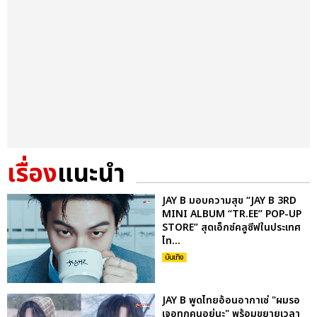
เรื่อง
แนะนำ
JAY B มอบความสุข “JAY B 3RD
MINI ALBUM “TR.EE” POP-UP
STORE” สุดเอ็กซ์คลูซีฟในประเทศ
ไท...
บันเทิง
JAY B พูดไทยอ้อนอากาเซ่ "ผมรอ
เจอทุกคนอยู่นะ" พร้อมขยายเวลา