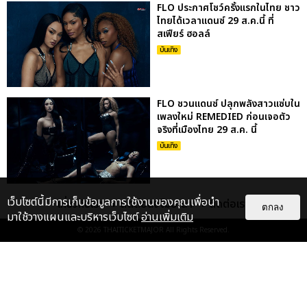
FLO ประกาศโชว์ครั้งแรกในไทย ชาว
ไทยได้เวลาแดนซ์ 29 ส.ค.นี้ ที่
สเฟียร์ ฮอลล์
บันเทิง
FLO ชวนแดนซ์ ปลุกพลังสาวแซ่บใน
เพลงใหม่ REMEDIED ก่อนเจอตัว
จริงที่เมืองไทย 29 ส.ค. นี้
บันเทิง
เตโช-ปิง ชวนดูแมตซ์แรกซีรีส์
เว็บไซต์นี้มีการเก็บข้อมูลการใช้งานของคุณเพื่อนำ
เกี่ยวกับเรา
ติดต่อลงโฆษณา
ติดต่อเรา
ตกลง
“MATCH POINT รักนี้ต้องเสิร์ฟ”
มาใช้วางแผนและบริหารเว็บไซต์
อ่านเพิ่มเติม
พร้อมชมโชว์พิเศษ กดบัตร 19...
© 2026
THAITICKETMAJOR
All Rights Reserved.
บันเทิง
“สกาย-นานิ” เสิร์ฟความพิเศษกับ