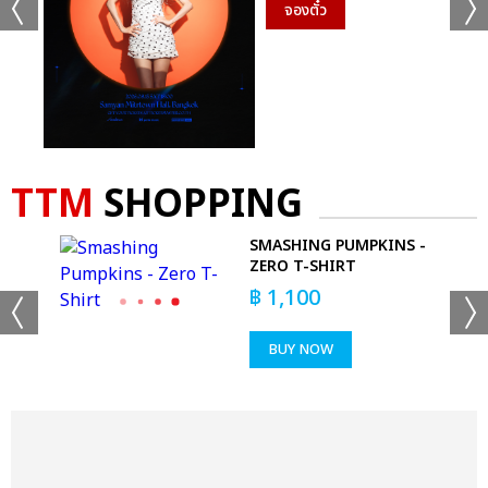
จองตั๋ว
TTM
SHOPPING
E
SMASHING PUMPKINS -
ZERO T-SHIRT
฿
1,100
BUY NOW