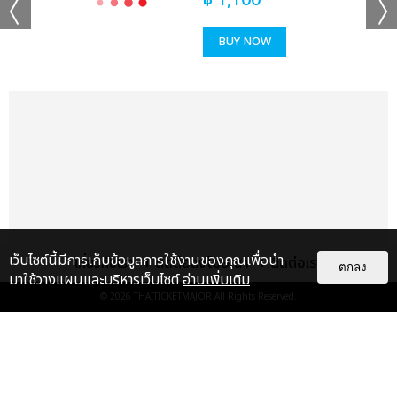
฿
1,100
แชร์ :
SHARE
TWEET
LINE
BUY NOW
เว็บไซต์นี้มีการเก็บข้อมูลการใช้งานของคุณเพื่อนำ
เกี่ยวกับเรา
ติดต่อลงโฆษณา
ติดต่อเรา
ตกลง
มาใช้วางแผนและบริหารเว็บไซต์
อ่านเพิ่มเติม
© 2026
THAITICKETMAJOR
All Rights Reserved.
เรื่อง
แนะนำ