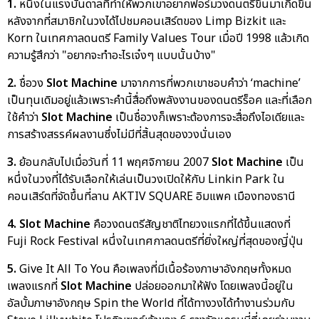
1.
หนึ่งในแรงบันดาลที่ทำให้พวกเขาอยากฟอร์มวงดนตรีขึ้นมาเกิดขึ้น
หลังจากที่สมาชิกในวงได้ไปชมคอนเสิร์ตของ Limp Bizkit และ
Korn ในเทศกาลดนตรี Family Values Tour เมื่อปี 1998 แล้วเกิด
ความรู้สึกว่า "อยากจะทำอะไรเจ๋งๆ แบบนั้นบ้าง"
2.
ชื่อวง
Slot Machine
มาจากการที่พวกเขาชอบคำว่า ‘machine’
เป็นทุนเดิมอยู่แล้วเพราะคำนี้สื่อถึงพลังงานของดนตรีร็อค และที่เลือก
ใช้คำว่า
Slot Machine
เป็นชื่อวงก็เพราะต้องการจะสื่อถึงไอเดียและ
การสร้างสรรค์ผลงานซึ่งไม่มีที่สิ้นสุดของวงนั่นเอง
3.
ย้อนกลับไปเมื่อวันที่ 11 พฤศจิกายน 2007
Slot Machine
เป็น
หนึ่งในวงที่ได้รับเลือกให้เล่นเป็นวงเปิดให้กับ Linkin Park ใน
คอนเสิร์ตที่จัดขึ้นที่ลาน AKTIV SQUARE อิมแพค เมืองทองธานี
4. Slot Machine
คือวงดนตรีสัญชาติไทยวงแรกที่ได้ขึ้นแสดงที่
Fuji Rock Festival หนึ่งในเทศกาลดนตรีที่ยิ่งใหญ่ที่สุดของญี่ปุ่น
5.
Give It All To You คือเพลงที่มีเนื้อร้องภาษาอังกฤษทั้งหมด
เพลงแรกที่
Slot Machine
ปล่อยออกมาให้ฟัง โดยเพลงนี้อยู่ใน
อัลบั้มภาษาอังกฤษ Spin the World ที่ได้ทางวงได้ทำงานร่วมกับ