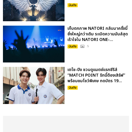
บันเทิง
เก็บตกภาพ NATORI กลับมาครั้งนี้
ยิ่งใหญ่กว่าเดิม ระเบิดความมันส์สุด
เร้าใจใน NATORI ONE-...
บันเทิง
: 5
เตโช-ปิง ชวนดูแมตซ์แรกซีรีส์
“MATCH POINT รักนี้ต้องเสิร์ฟ”
พร้อมชมโชว์พิเศษ กดบัตร 19...
บันเทิง