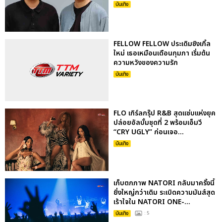
บันเทิง
FELLOW FELLOW ประเดิมซิงเกิ้ล
ใหม่ เธอเหมือนเดือนกุมภา เริ่มต้น
ความหวังของความรัก
บันเทิง
FLO เกิร์ลกรุ๊ป R&B สุดแซ่บแห่งยุค
ปล่อยอัลบั้มชุดที่ 2 พร้อมเอ็มวี
“CRY UGLY” ก่อนเจอ...
บันเทิง
เก็บตกภาพ NATORI กลับมาครั้งนี้
ยิ่งใหญ่กว่าเดิม ระเบิดความมันส์สุด
เร้าใจใน NATORI ONE-...
บันเทิง
: 5