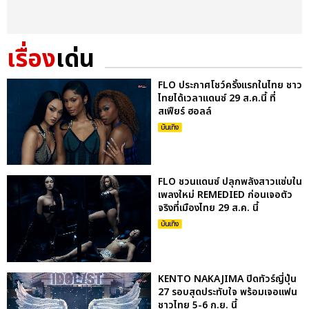
เรื่อง
เด่น
FLO ประกาศโชว์ครั้งแรกในไทย ชาว
ไทยได้เวลาแดนซ์ 29 ส.ค.นี้ ที่
สเฟียร์ ฮอลล์
บันเทิง
FLO ชวนแดนซ์ ปลุกพลังสาวแซ่บใน
เพลงใหม่ REMEDIED ก่อนเจอตัว
จริงที่เมืองไทย 29 ส.ค. นี้
บันเทิง
KENTO NAKAJIMA ปิดทัวร์ญี่ปุ่น
27 รอบสุดประทับใจ พร้อมเจอแฟน
ชาวไทย 5-6 ก.ย. นี้