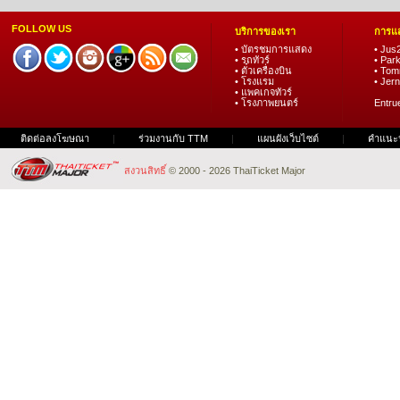
FOLLOW US
บริการของเรา
การแ
• บัตรชมการแสดง
• Ju
• รถทัวร์
• Par
• ตั๋วเครื่องบิน
• Tom
• โรงแรม
• Jern
• แพคเกจทัวร์
• โรงภาพยนตร์
Entru
ติดต่อลงโฆษณา
|
ร่วมงานกับ TTM
|
แผนผังเว็บไซต์
|
คำแนะ
สงวนสิทธิ์
© 2000 - 2026 ThaiTicket Major