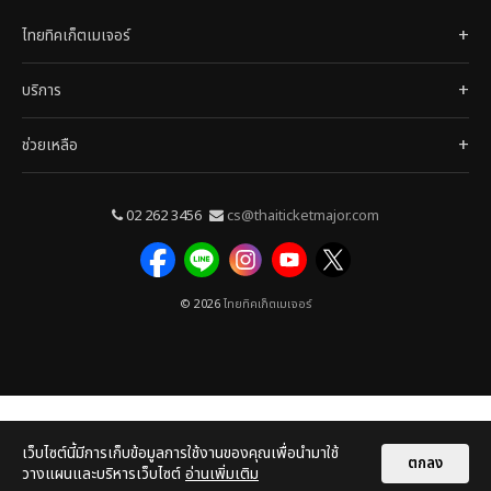
ไทยทิคเก็ตเมเจอร์
บริการ
ช่วยเหลือ
02 262 3456
cs@thaiticketmajor.com
© 2026
ไทยทิคเก็ตเมเจอร์
เว็บไซต์นี้มีการเก็บข้อมูลการใช้งานของคุณเพื่อนำมาใช้
ตกลง
วางแผนและบริหารเว็บไซต์
อ่านเพิ่มเติม